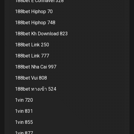
188bet E Confiavel 328
188bet Hiphop 70
188bet Hiphop 748
188bet Kh Download 823
188bet Link 250
188bet Link 777
188bet Nha Cai 997
188bet Vui 808
188bet ทางเข้า 524
1vin 720
1vin 831
1vin 855
1vin 877