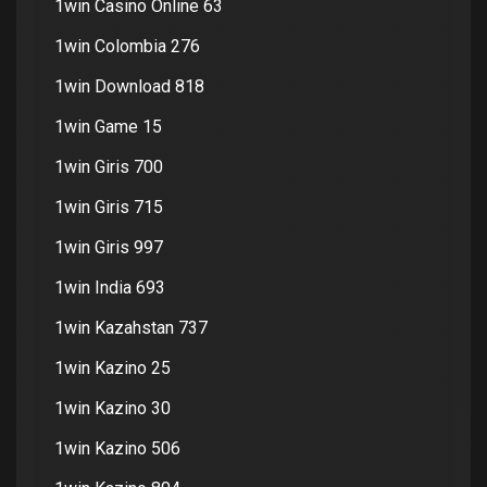
1win Casino Online 63
1win Colombia 276
1win Download 818
1win Game 15
1win Giris 700
1win Giris 715
1win Giris 997
1win India 693
1win Kazahstan 737
1win Kazino 25
1win Kazino 30
1win Kazino 506