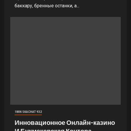
баккару, бренные останки, а͏...
1WIN SKACHAT 932
Инновационное Онлайн-казино
И Букмекерская Контора