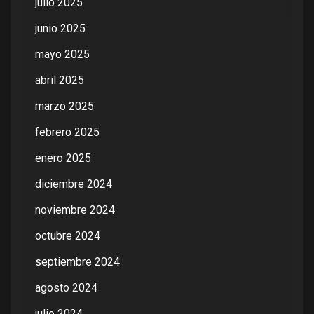
julio 2025
junio 2025
mayo 2025
abril 2025
marzo 2025
febrero 2025
enero 2025
diciembre 2024
noviembre 2024
octubre 2024
septiembre 2024
agosto 2024
julio 2024