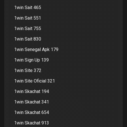
1win Sait 465
1win Sait 551
1win Sait 755
1win Sait 830
1win Senegal Apk 179
1win Sign Up 139
1win Site 372
1win Site Oficial 321
1win Skachat 194
1win Skachat 341
1win Skachat 654
1win Skachat 913