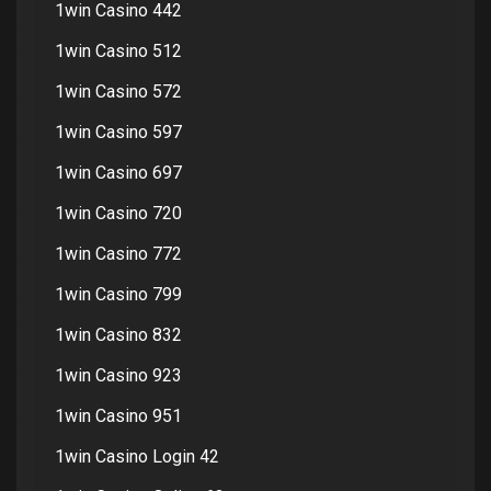
1win Casino 442
1win Casino 512
1win Casino 572
1win Casino 597
1win Casino 697
1win Casino 720
1win Casino 772
1win Casino 799
1win Casino 832
1win Casino 923
1win Casino 951
1win Casino Login 42