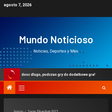
agosto 7, 2026
Mundo Noticioso
Noticias, Deportes y Más.
y dosc dlugo, podczas gry do dodatkowe gra!
Dekrymin
Inicio
1win Skachat 932