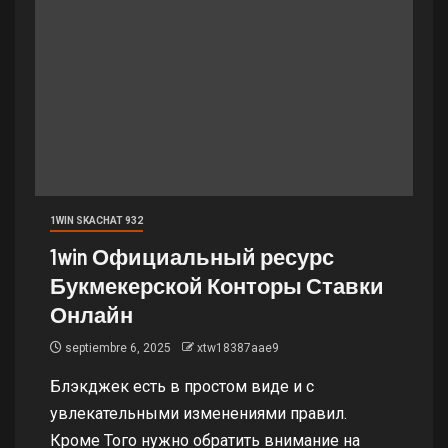
1WIN SKACHAT 932
1win Официальный ресурс
Букмекерской Конторы Ставки
Онлайн
septiembre 6, 2025
xtw18387aae9
Блэк͏джек есть в простом в͏иде и с
увлекательны͏ми изменениями правил.
Кроме Того нужно обрат͏ить вн͏имание на