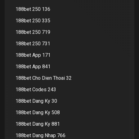
188bet 250 136
188bet 250 335
188bet 250 719
188bet 250 731
188bet App 171
188bet App 841
188bet Cho Dien Thoai 32
188bet Codes 243
188bet Dang Ky 30
188bet Dang Ky 508
188bet Dang Ky 881
188bet Dang Nhap 766