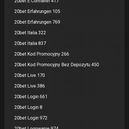
20bet E Confiavel 417
20bet Erfahrungen 105
20bet Erfahrungen 769
20bet Italia 322
20bet Italia 837
20bet Kod Promocyjny 266
20bet Kod Promocyjny Bez Depozytu 450
20bet Live 170
20bet Live 386
20bet Login 661
20bet Login 8
20bet Login 972
20bet Logowanie 974