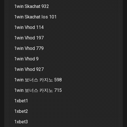
1win Skachat 932
1win Skachat Ios 101
1win Vhod 114
1win Vhod 197
1win Vhod 779
1win Vhod 9
1win Vhod 927
1win 보너스 카지노 598
1win 보너스 카지노 715
1xbet1
1xbet2
1xbet3