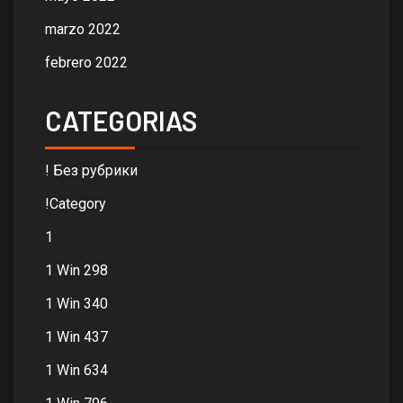
marzo 2022
febrero 2022
CATEGORIAS
! Без рубрики
!Category
1
1 Win 298
1 Win 340
1 Win 437
1 Win 634