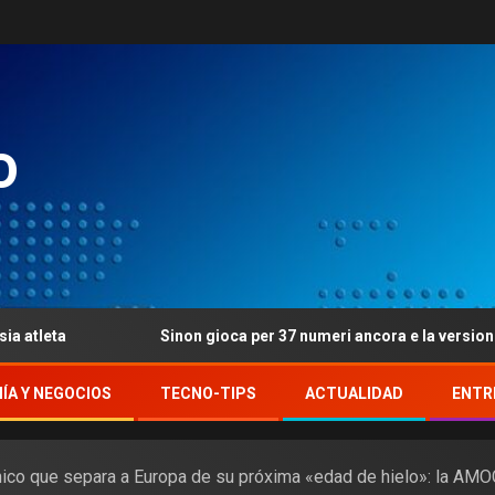
o
Sinon gioca per 37 numeri ancora e la versione ove il gu
ÍA Y NEGOCIOS
TECNO-TIPS
ACTUALIDAD
ENTR
ico que separa a Europa de su próxima «edad de hielo»: la AMO