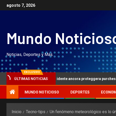
agosto 7, 2026
Mundo Noticios
Noticias, Deportes y Más.
EXCLUSIVO
i tuoi pagamenti al evidente ancora proteggera purchessia atleta
ÚLTIMAS NOTICIAS
MUNDO NOTICIOSO
DEPORTES
ECONOM
Inicio
Tecno-tips
Un fenómeno meteorológico es lo ún