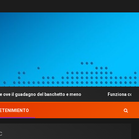
adagno del banchetto e meno
Funziona con mezzo simile 
ETENIMIENTO
C