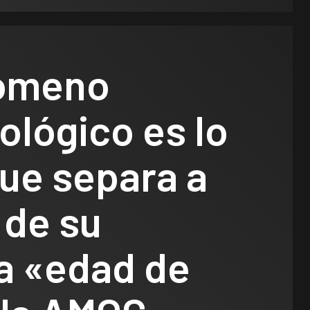
ómeno
lógico es lo
ue separa a
 de su
a «edad de