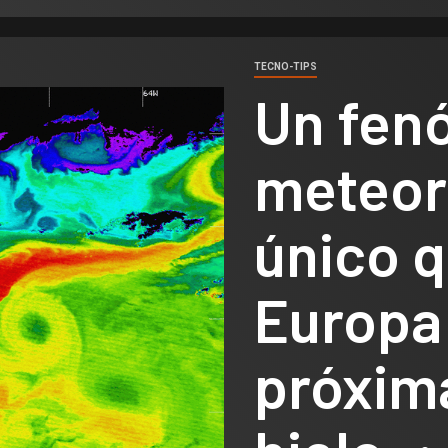
TECNO-TIPS
Un fen
meteoro
único q
Europa
próxim