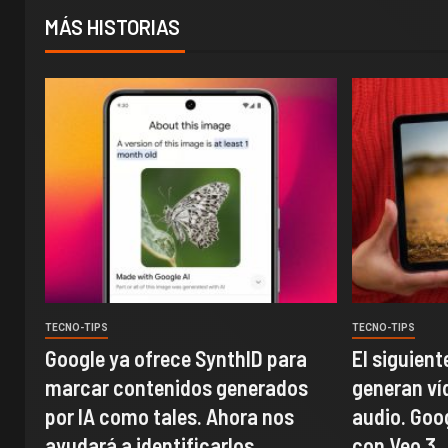
MÁS HISTORIAS
TECNO-TIPS
TECNO-TIPS
Google ya ofrece SynthID para
El siguient
marcar contenidos generados
generan ví
por IA como tales. Ahora nos
audio. Goo
ayudará a identificarlos
con Veo 3