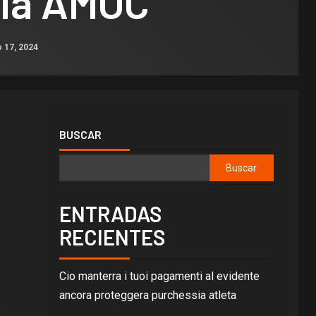
 la AMOC
 17, 2024
BUSCAR
Buscar
ENTRADAS
RECIENTES
Cio manterra i tuoi pagamenti al evidente
ancora proteggera purchessia atleta