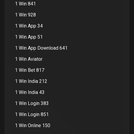
1 Win 841
1 Win 928
1 Win App 34
1 Win App 51
1 Win App Download 641
1 Win Aviator
1 Win Bet 817
1 Win India 212
1 Win India 43
1 Win Login 383
1 Win Login 851
1 Win Online 150