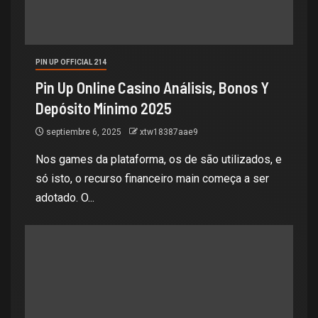
PIN UP OFFICIAL 214
Pin Up Online Casino Análisis, Bonos Y
Depósito Mínimo 2025
septiembre 6, 2025
xtw18387aae9
Nos games da plataforma, os de são utilizados, e
só isto, o recurso financeiro main começa a ser
adotado. O...