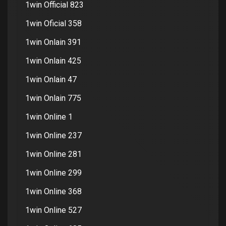
1win Official 823
1win Oficial 358
1win Onlain 391
1win Onlain 425
1win Onlain 47
1win Onlain 775
1win Online 1
1win Online 237
1win Online 281
1win Online 299
1win Online 368
1win Online 527