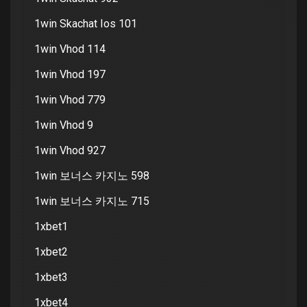
1win Skachat Ios 101
1win Vhod 114
1win Vhod 197
1win Vhod 779
1win Vhod 9
1win Vhod 927
1win 보너스 카지노 598
1win 보너스 카지노 715
1xbet1
1xbet2
1xbet3
1xbet4