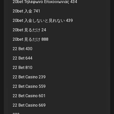
20bet Τηλεφωνο Επικοινωνιας 434
20bet 入金 741
20bet 入金しないと見れない 439
20bet 見るだけ 24
20bet 見るだけ 888
22 Bet 430
22 Bet 644
22 Bet 810
22 Bet Casino 239
22 Bet Casino 559
22 Bet Casino 601
22 Bet Casino 669