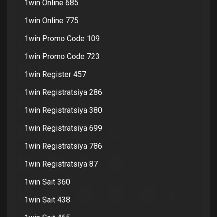
1win Online 685
1win Online 775
1win Promo Code 109
1win Promo Code 723
1win Register 457
1win Registratsiya 286
1win Registratsiya 380
1win Registratsiya 699
1win Registratsiya 786
1win Registratsiya 87
1win Sait 360
1win Sait 438