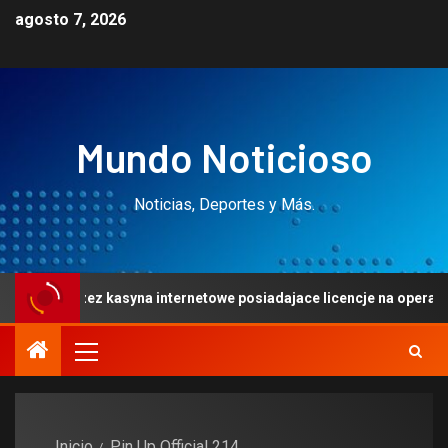
agosto 7, 2026
Mundo Noticioso
Noticias, Deportes y Más.
zez kasyna internetowe posiadajace licencje na operacja dzialaln
Inicio
Pin Up Official 214