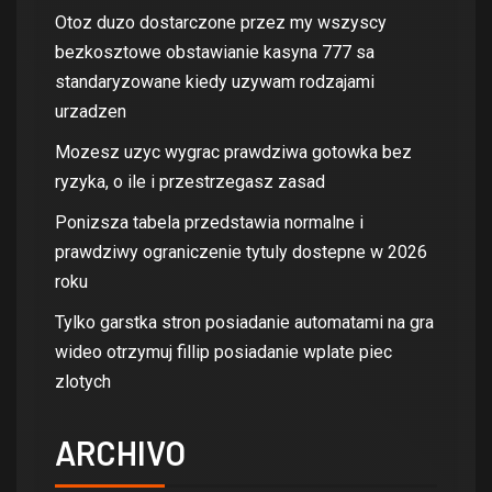
Otoz duzo dostarczone przez my wszyscy
bezkosztowe obstawianie kasyna 777 sa
standaryzowane kiedy uzywam rodzajami
urzadzen
Mozesz uzyc wygrac prawdziwa gotowka bez
ryzyka, o ile i przestrzegasz zasad
Ponizsza tabela przedstawia normalne i
prawdziwy ograniczenie tytuly dostepne w 2026
roku
Tylko garstka stron posiadanie automatami na gra
wideo otrzymuj fillip posiadanie wplate piec
zlotych
ARCHIVO