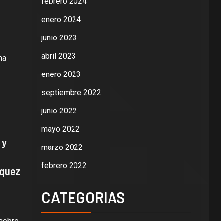
febrero 2024
enero 2024
junio 2023
abril 2023
na
enero 2023
septiembre 2022
junio 2022
mayo 2022
 y
marzo 2022
febrero 2022
squez
CATEGORIAS
 sobre