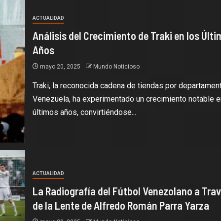
ACTUALIDAD
Análisis del Crecimiento de Traki en los Últ
Años
mayo 20, 2025
Mundo Noticioso
Traki, la reconocida cadena de tiendas por departamen
Venezuela, ha experimentado un crecimiento notable e
últimos años, convirtiéndose...
ACTUALIDAD
La Radiografía del Fútbol Venezolano a Tra
de la Lente de Alfredo Román Parra Yarza