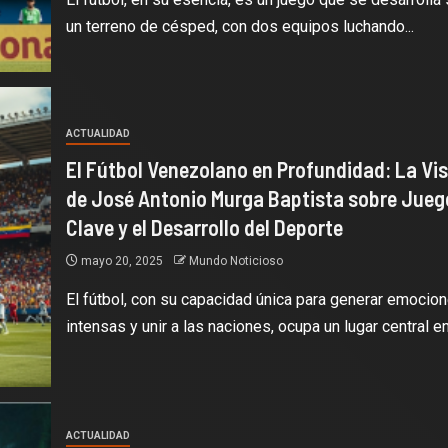
un terreno de césped, con dos equipos luchando...
ACTUALIDAD
El Fútbol Venezolano en Profundidad: La Vis
de José Antonio Murga Baptista sobre Jueg
Clave y el Desarrollo del Deporte
mayo 20, 2025
Mundo Noticioso
El fútbol, con su capacidad única para generar emocio
intensas y unir a las naciones, ocupa un lugar central en.
ACTUALIDAD