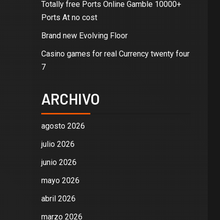
Totally free Ports Online Gamble 10000+
Ports At no cost
Brand new Evolving Floor
Casino games for real Currency twenty four
7
ARCHIVO
agosto 2026
julio 2026
junio 2026
mayo 2026
abril 2026
marzo 2026