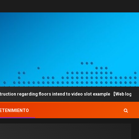
n regarding floors intend to video slot example 【Web log Slotsjud
ETENIMIENTO