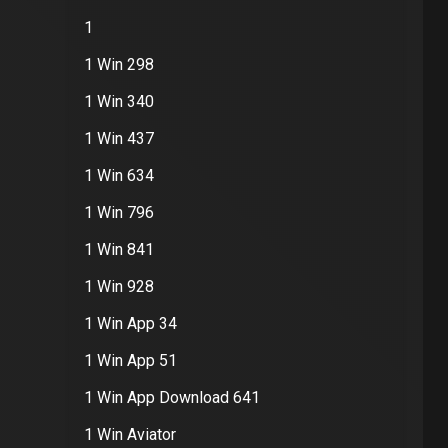
1
1 Win 298
1 Win 340
1 Win 437
1 Win 634
1 Win 796
1 Win 841
1 Win 928
1 Win App 34
1 Win App 51
1 Win App Download 641
1 Win Aviator