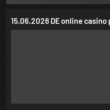
15.06.2026 DE online casino