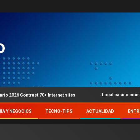
o
Local casino constructio
6 Contrast 70+ Internet sites
ÍA Y NEGOCIOS
TECNO-TIPS
ACTUALIDAD
ENTR