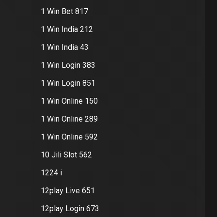
1 Win Bet 817
1 Win India 212
1 Win India 43
1 Win Login 383
1 Win Login 851
1 Win Online 150
1 Win Online 289
1 Win Online 592
10 Jili Slot 562
1224 i
12play Live 651
12play Login 673