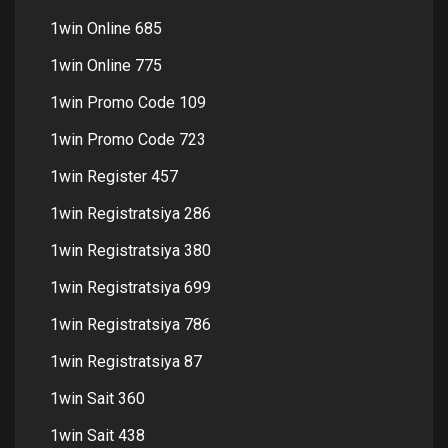
1win Online 685
1win Online 775
1win Promo Code 109
1win Promo Code 723
1win Register 457
1win Registratsiya 286
1win Registratsiya 380
1win Registratsiya 699
1win Registratsiya 786
1win Registratsiya 87
1win Sait 360
1win Sait 438