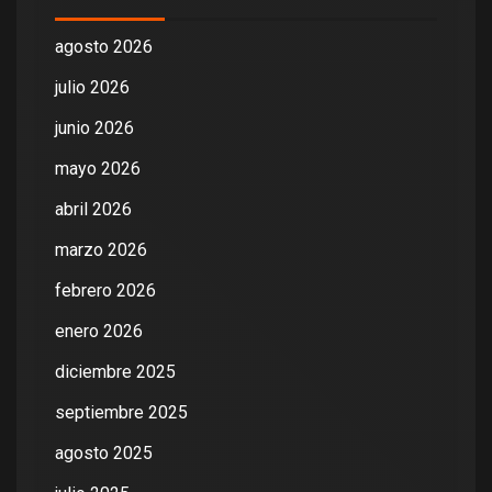
agosto 2026
julio 2026
junio 2026
mayo 2026
abril 2026
marzo 2026
febrero 2026
enero 2026
diciembre 2025
septiembre 2025
agosto 2025