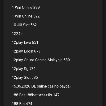
1 Win Online 289
1 Win Online 592
10 Jili Slot 562
1224 i
12play Live 651
12play Login 673
12play Online Casino Malaysia 589
12play Sg 731
12play Slot 585
15.06.2026 DE online casino paypal
188 Bet 188bet ทาง เข้า 147
188 Bet 474