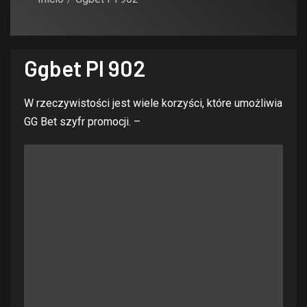
Ggbet Pl 902
W rzeczywistości jest wiele korzyści, które umożliwia
GG Bet szyfr promocji. –