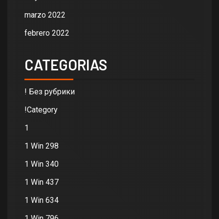
marzo 2022
febrero 2022
CATEGORIAS
! Без рубрики
!Category
1
1 Win 298
1 Win 340
1 Win 437
1 Win 634
1 Win 796