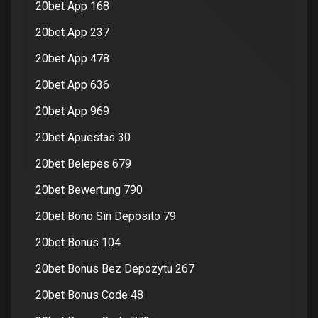
20bet App 168
20bet App 237
20bet App 478
20bet App 636
20bet App 969
20bet Apuestas 30
20bet Belepes 679
20bet Bewertung 790
20bet Bono Sin Deposito 79
20bet Bonus 104
20bet Bonus Bez Depozytu 267
20bet Bonus Code 48