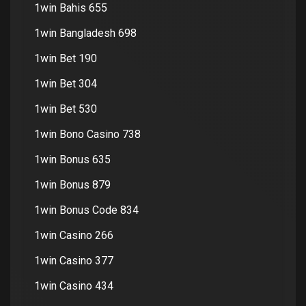
1win Bahis 655
1win Bangladesh 698
1win Bet 190
1win Bet 304
1win Bet 530
1win Bono Casino 738
1win Bonus 635
1win Bonus 879
1win Bonus Code 834
1win Casino 266
1win Casino 377
1win Casino 434