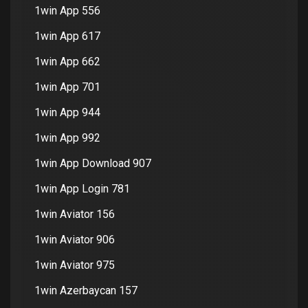
1win App 556
1win App 617
1win App 662
1win App 701
1win App 944
1win App 992
1win App Download 907
1win App Login 781
1win Aviator 156
1win Aviator 906
1win Aviator 975
1win Azerbaycan 157