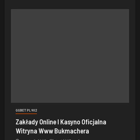
GGBET PL 902
Zakłady Online I Kasyno Oficjalna
Witryna Www Bukmachera