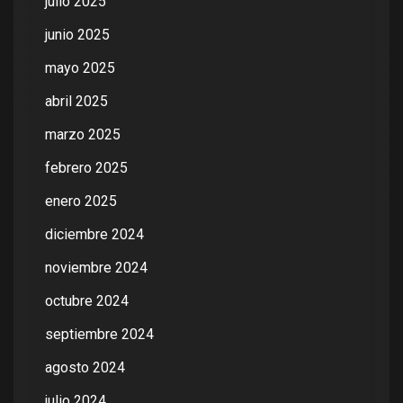
julio 2025
junio 2025
mayo 2025
abril 2025
marzo 2025
febrero 2025
enero 2025
diciembre 2024
noviembre 2024
octubre 2024
septiembre 2024
agosto 2024
julio 2024