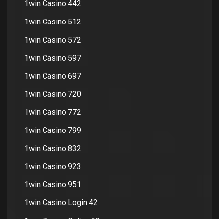
1win Casino 442
1win Casino 512
1win Casino 572
1win Casino 597
1win Casino 697
1win Casino 720
1win Casino 772
1win Casino 799
1win Casino 832
1win Casino 923
1win Casino 951
1win Casino Login 42