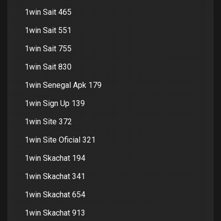
1win Sait 465
1win Sait 551
1win Sait 755
1win Sait 830
1win Senegal Apk 179
1win Sign Up 139
1win Site 372
1win Site Oficial 321
1win Skachat 194
1win Skachat 341
1win Skachat 654
1win Skachat 913