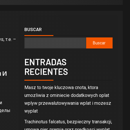
BUSCAR
 т.е. –
Buscar
ENTRADAS
RECIENTES
м И
Masz to twoje kluczowa cnota, ktora
umozliwia z ominiecie dodatkowych oplat
и
wplyw przewalutowywania wplat i mozesz
еделы
wyplat
Trachinotus falcatus, bezpieczny transakcji,
umowa gier, premia oraz predkosci wyplat