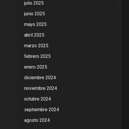
julio 2025
junio 2025
mayo 2025
abril 2025
marzo 2025
febrero 2025
enero 2025
diciembre 2024
noviembre 2024
octubre 2024
septiembre 2024
agosto 2024