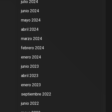
julio 2024
junio 2024
mayo 2024
abril 2024
marzo 2024
febrero 2024
enero 2024
junio 2023
abril 2023
enero 2023
septiembre 2022
junio 2022