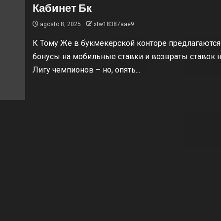
Кабинет Бк
agosto 8, 2025
xtw18387aae9
К Тому Же в букмекерской конторе предлагаются
бонусы на мобильные ставки и возвраты ставок 
Лигу чемпионов – но, опять...