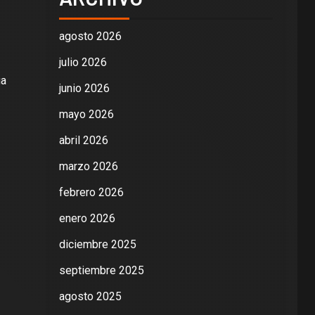
agosto 2026
julio 2026
на
junio 2026
mayo 2026
abril 2026
marzo 2026
febrero 2026
enero 2026
diciembre 2025
septiembre 2025
agosto 2025