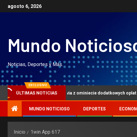
agosto 6, 2026
Mundo Noticios
Noticias, Deportes y Más.
EXCLUSIVO
 cnota, ktora umozliwia z ominiecie dodatkowych oplat wplyw prze
ÚLTIMAS NOTICIAS
MUNDO NOTICIOSO
DEPORTES
ECONOM
Inicio
1win App 617