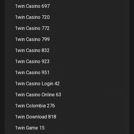
1win Casino 697
1win Casino 720
1win Casino 772
1win Casino 799
1win Casino 832
1win Casino 923
1win Casino 951
1win Casino Login 42
1win Casino Online 63
1win Colombia 276
1win Download 818
1win Game 15