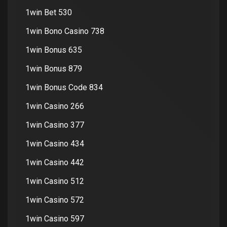
1win Bet 530
1win Bono Casino 738
1win Bonus 635
1win Bonus 879
1win Bonus Code 834
1win Casino 266
1win Casino 377
1win Casino 434
1win Casino 442
1win Casino 512
1win Casino 572
1win Casino 597