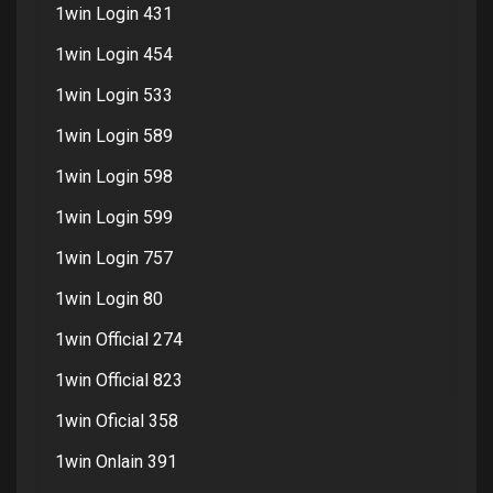
1win Login 431
1win Login 454
1win Login 533
1win Login 589
1win Login 598
1win Login 599
1win Login 757
1win Login 80
1win Official 274
1win Official 823
1win Oficial 358
1win Onlain 391