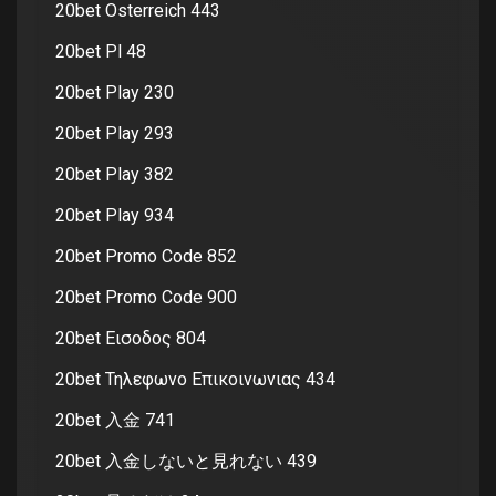
20bet Osterreich 443
20bet Pl 48
20bet Play 230
20bet Play 293
20bet Play 382
20bet Play 934
20bet Promo Code 852
20bet Promo Code 900
20bet Εισοδος 804
20bet Τηλεφωνο Επικοινωνιας 434
20bet 入金 741
20bet 入金しないと見れない 439