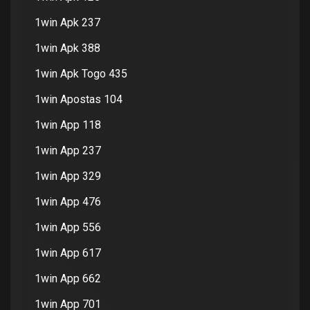
1win Apk 237
1win Apk 388
1win Apk Togo 435
1win Apostas 104
1win App 118
1win App 237
1win App 329
1win App 476
1win App 556
1win App 617
1win App 662
1win App 701