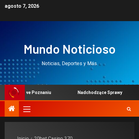
agosto 7, 2026
Mundo Noticioso
Noticias, Deportes y Más.
syna we Poznaniu
Nadchodzące Sprawy
Naj
Inicio
20bet Casino 370