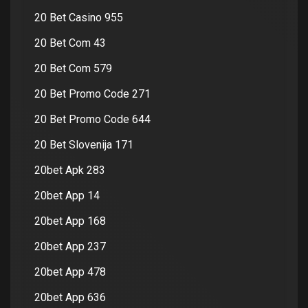
20 Bet Casino 955
20 Bet Com 43
20 Bet Com 579
20 Bet Promo Code 271
20 Bet Promo Code 644
20 Bet Slovenija 171
20bet Apk 283
20bet App 14
20bet App 168
20bet App 237
20bet App 478
20bet App 636