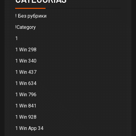
! Без рубрики
!Category
1
1 Win 298
1 Win 340
1 Win 437
1 Win 634
1 Win 796
1 Win 841
1 Win 928
1 Win App 34