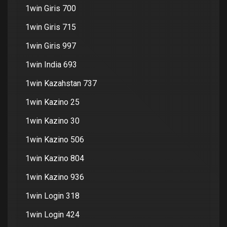
1win Giris 700
1win Giris 715
1win Giris 997
1win India 693
1win Kazahstan 737
1win Kazino 25
1win Kazino 30
1win Kazino 506
1win Kazino 804
1win Kazino 936
1win Login 318
1win Login 424