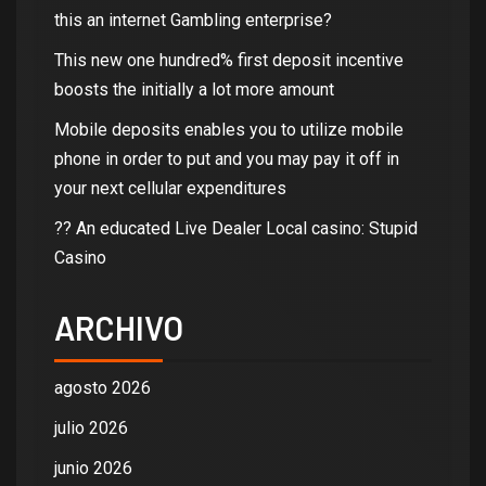
this an internet Gambling enterprise?
This new one hundred% first deposit incentive
boosts the initially a lot more amount
Mobile deposits enables you to utilize mobile
phone in order to put and you may pay it off in
your next cellular expenditures
?? An educated Live Dealer Local casino: Stupid
Casino
ARCHIVO
agosto 2026
julio 2026
junio 2026