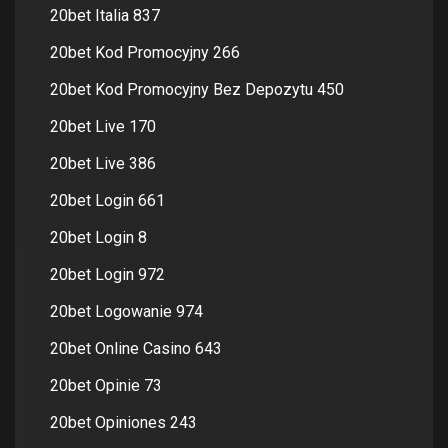
20bet Italia 837
20bet Kod Promocyjny 266
20bet Kod Promocyjny Bez Depozytu 450
20bet Live 170
20bet Live 386
20bet Login 661
20bet Login 8
20bet Login 972
20bet Logowanie 974
20bet Online Casino 643
20bet Opinie 73
20bet Opiniones 243