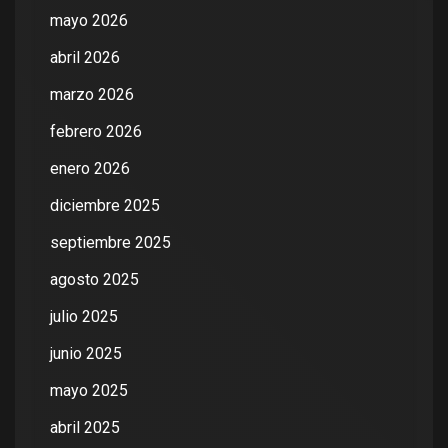
mayo 2026
abril 2026
marzo 2026
febrero 2026
enero 2026
diciembre 2025
septiembre 2025
agosto 2025
julio 2025
junio 2025
mayo 2025
abril 2025