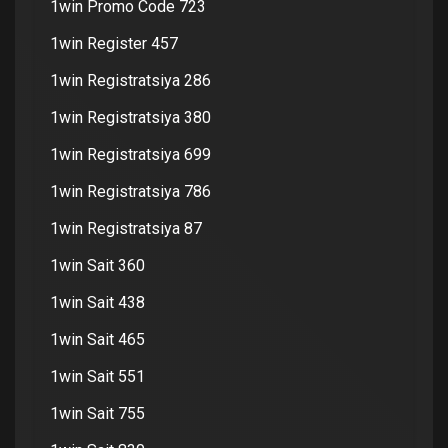
1win Promo Code 723
1win Register 457
1win Registratsiya 286
1win Registratsiya 380
1win Registratsiya 699
1win Registratsiya 786
1win Registratsiya 87
1win Sait 360
1win Sait 438
1win Sait 465
1win Sait 551
1win Sait 755