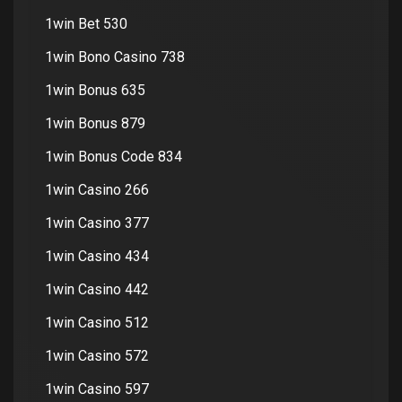
1win Bet 530
1win Bono Casino 738
1win Bonus 635
1win Bonus 879
1win Bonus Code 834
1win Casino 266
1win Casino 377
1win Casino 434
1win Casino 442
1win Casino 512
1win Casino 572
1win Casino 597