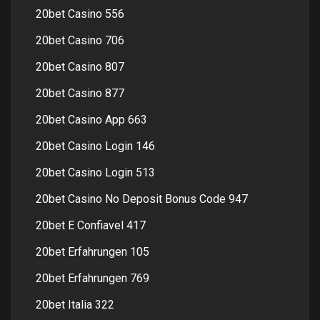
20bet Casino 556
20bet Casino 706
20bet Casino 807
20bet Casino 877
20bet Casino App 663
20bet Casino Login 146
20bet Casino Login 513
20bet Casino No Deposit Bonus Code 947
20bet E Confiavel 417
20bet Erfahrungen 105
20bet Erfahrungen 769
20bet Italia 322