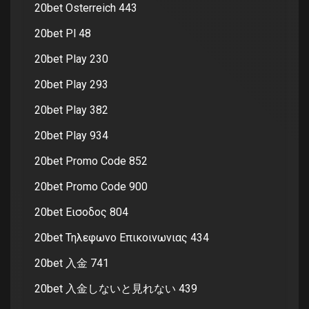
20bet Osterreich 443
20bet Pl 48
20bet Play 230
20bet Play 293
20bet Play 382
20bet Play 934
20bet Promo Code 852
20bet Promo Code 900
20bet Εισοδος 804
20bet Τηλεφωνο Επικοινωνιας 434
20bet 入金 741
20bet 入金しないと見れない 439