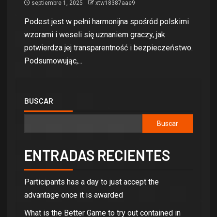
septiembre 1, 2025
xtw18387aae9
Podest jest w pełni harmonijna spośród polskimi
wzorami i weseli się uznaniem graczy, jak
potwierdza jej transparentność i bezpieczeństwo.
Podsumowując,...
BUSCAR
Buscar
ENTRADAS RECIENTES
Participants has a day to just accept the
advantage once it is awarded
What is the Better Game to try out contained in