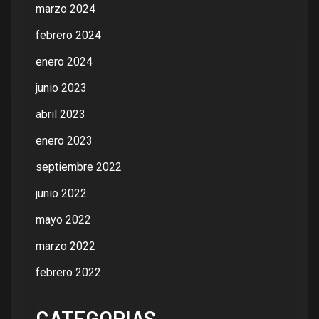
marzo 2024
febrero 2024
enero 2024
junio 2023
abril 2023
enero 2023
septiembre 2022
junio 2022
mayo 2022
marzo 2022
febrero 2022
CATEGORIAS