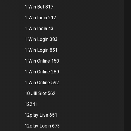
1 Win Bet 817
1 Win India 212
1 Win India 43
1 Win Login 383
1 Win Login 851
1 Win Online 150
1 Win Online 289
1 Win Online 592
10 Jili Slot 562
1224 i
12play Live 651
12play Login 673