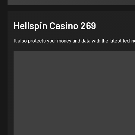
Hellspin Casino 269
It also protects your money and data with the latest tech