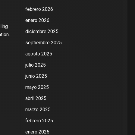
febrero 2026
enero 2026
ling
diciembre 2025
tion,
septiembre 2025
agosto 2025
julio 2025
junio 2025
mayo 2025
abril 2025
marzo 2025
febrero 2025
enero 2025