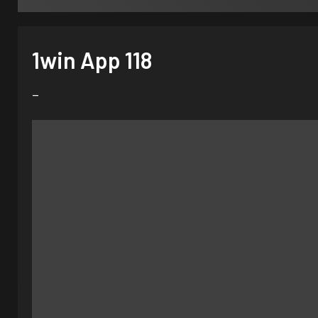
1win App 118
–