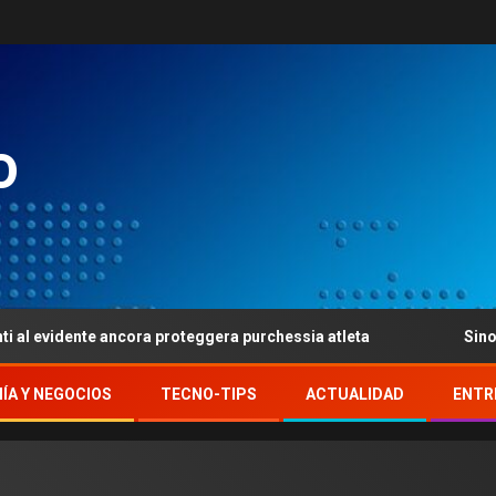
o
idente ancora proteggera purchessia atleta
Sinon gioca 
ÍA Y NEGOCIOS
TECNO-TIPS
ACTUALIDAD
ENTR