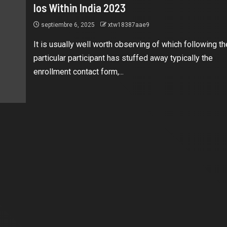
Ios Within India 2023
septiembre 6, 2025
xtw18387aae9
It is usually well worth observing of which following th
particular participant has stuffed away typically the
enrollment contact form,...