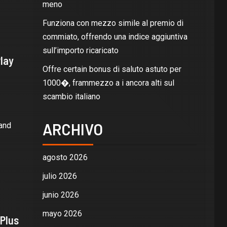
meno
Funziona con mezzo simile al premio di
commiato, offrendo una indice aggiuntiva
sull’importo ricaricato
Play
Offre certain bonus di saluto astuto per
1000�, frammezzo a i ancora alti sul
scambio italiano
ARCHIVO
 and
agosto 2026
julio 2026
junio 2026
mayo 2026
Plus