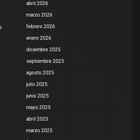
abril 2026
marzo 2026
febrero 2026
e
enero 2026
diciembre 2025
septiembre 2025
agosto 2025
julio 2025
junio 2025
mayo 2025
abril 2025
marzo 2025