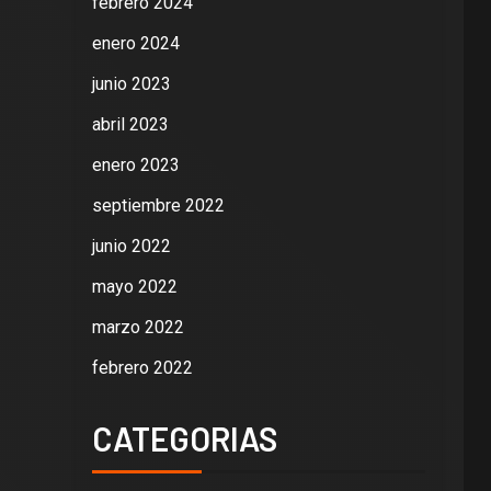
febrero 2024
enero 2024
junio 2023
abril 2023
enero 2023
septiembre 2022
junio 2022
mayo 2022
marzo 2022
febrero 2022
CATEGORIAS