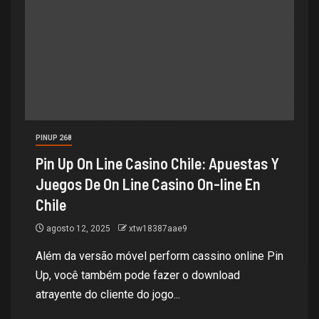
PINUP 268
Pin Up On Line Casino Chile: Apuestas Y
Juegos De On Line Casino On-line En
Chile
agosto 12, 2025
xtw18387aae9
Além da versão móvel perform cassino online Pin
Up, você também pode fazer o download
atrayente do cliente do jogo...