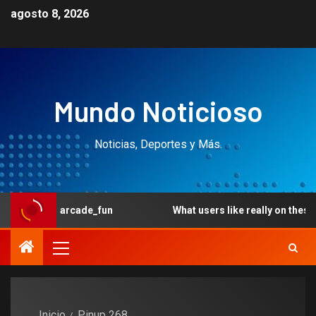
agosto 8, 2026
Mundo Noticioso
Noticias, Deportes y Más.
ss_arcade_fun
What users like really on these the brand
Inicio
Pinup 268