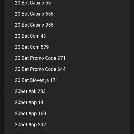
20 Bet Casino 55
20 Bet Casino 656
20 Bet Casino 955
20 Bet Com 43
20 Bet Com 579
20 Bet Promo Code 271
20 Bet Promo Code 644
20 Bet Slovenija 171
20bet Apk 283
20bet App 14
20bet App 168
20bet App 237