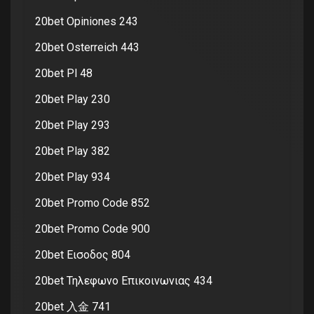
20bet Opiniones 243
20bet Osterreich 443
20bet Pl 48
20bet Play 230
20bet Play 293
20bet Play 382
20bet Play 934
20bet Promo Code 852
20bet Promo Code 900
20bet Εισοδος 804
20bet Τηλεφωνο Επικοινωνιας 434
20bet 入金 741