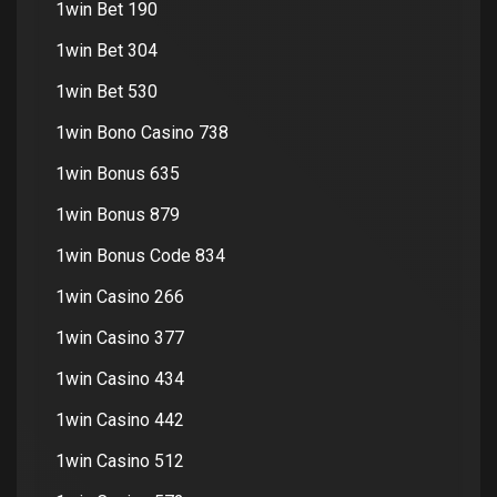
1win Bet 190
1win Bet 304
1win Bet 530
1win Bono Casino 738
1win Bonus 635
1win Bonus 879
1win Bonus Code 834
1win Casino 266
1win Casino 377
1win Casino 434
1win Casino 442
1win Casino 512