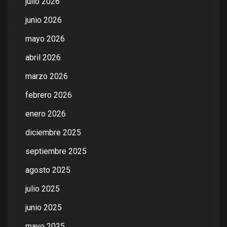
julio 2026
junio 2026
mayo 2026
abril 2026
marzo 2026
febrero 2026
enero 2026
diciembre 2025
septiembre 2025
agosto 2025
julio 2025
junio 2025
mayo 2025