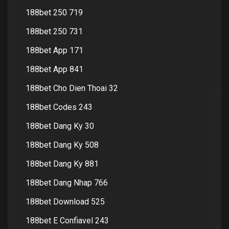
188bet 250 719
188bet 250 731
188bet App 171
188bet App 841
188bet Cho Dien Thoai 32
188bet Codes 243
188bet Dang Ky 30
188bet Dang Ky 508
188bet Dang Ky 881
188bet Dang Nhap 766
188bet Download 525
188bet E Confiavel 243