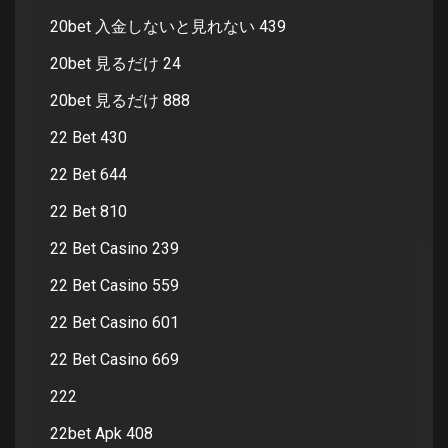
20bet 入金しないと見れない 439
20bet 見るだけ 24
20bet 見るだけ 888
22 Bet 430
22 Bet 644
22 Bet 810
22 Bet Casino 239
22 Bet Casino 559
22 Bet Casino 601
22 Bet Casino 669
222
22bet Apk 408