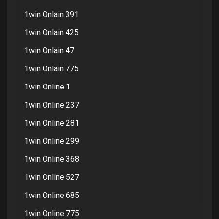
1win Onlain 391
1win Onlain 425
1win Onlain 47
1win Onlain 775
1win Online 1
1win Online 237
1win Online 281
1win Online 299
1win Online 368
1win Online 527
1win Online 685
1win Online 775