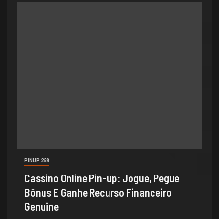
PINUP 268
Cassino Online Pin-up: Jogue, Pegue
Bônus E Ganhe Recurso Financeiro
Genuine