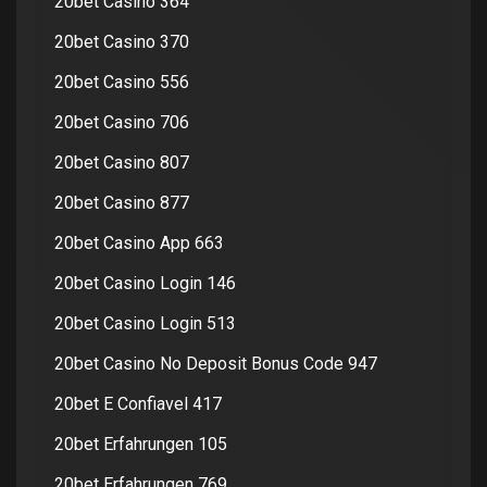
20bet Casino 364
20bet Casino 370
20bet Casino 556
20bet Casino 706
20bet Casino 807
20bet Casino 877
20bet Casino App 663
20bet Casino Login 146
20bet Casino Login 513
20bet Casino No Deposit Bonus Code 947
20bet E Confiavel 417
20bet Erfahrungen 105
20bet Erfahrungen 769