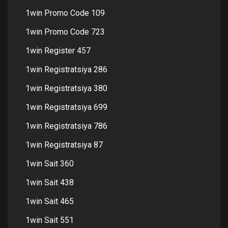
1win Promo Code 109
1win Promo Code 723
1win Register 457
1win Registratsiya 286
1win Registratsiya 380
1win Registratsiya 699
1win Registratsiya 786
1win Registratsiya 87
1win Sait 360
1win Sait 438
1win Sait 465
1win Sait 551