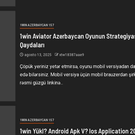
1WIN AZERBAYCAN 157
1win Aviator Azerbaycan Oyunun Strategiya
Qaydaları
agosto 13, 2025
xtw18387aae9
Çöpük yeriniz yetər etmirsə, oyunu mobil versiyadan da
edə bilərsiniz. Mobil versiya üçün mobil brauzerdən şir
rəsmi güzgü linkinə...
1WIN AZERBAYCAN 157
1win Yükl? Android Apk V? Ios Application 2