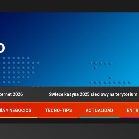
o
2026
Świeże kasyna 2025 sieciowy na terytorium polski S
ÍA Y NEGOCIOS
TECNO-TIPS
ACTUALIDAD
ENTR