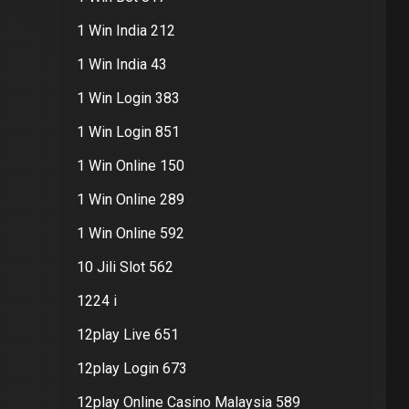
1 Win India 212
1 Win India 43
1 Win Login 383
1 Win Login 851
1 Win Online 150
1 Win Online 289
1 Win Online 592
10 Jili Slot 562
1224 i
12play Live 651
12play Login 673
12play Online Casino Malaysia 589