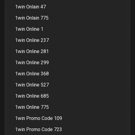
1win Onlain 47
1win Onlain 775
1win Online 1
1win Online 237
1win Online 281
1win Online 299
1win Online 368
1win Online 527
1win Online 685
1win Online 775
1win Promo Code 109
1win Promo Code 723