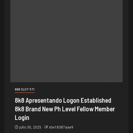
8K8 SLOT 971
8k8 Apresentando Logon Established
8k8 Brand New Ph Level Fellow Member
Login
julio 30, 2025
xtw18387aae9