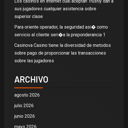
Los casinos en internet cual aceptan Trustly dan a
sus jugadores cualquier asistencia sobre
superior clase
Para oriente operador, la seguridad asi� como
servicio al cliente seri�a la preponderancia 1
Casinova Casino tiene la diversidad de metodos
sobre pago de proporcionar las transacciones
sobre las jugadores
ARCHIVO
agosto 2026
julio 2026
junio 2026
mayo 2026