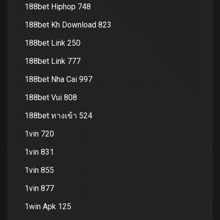
188bet Hiphop 748
188bet Kh Download 823
188bet Link 250
188bet Link 777
188bet Nha Cai 997
188bet Vui 808
188bet ทางเข้า 524
1vin 720
1vin 831
1vin 855
1vin 877
1win Apk 125