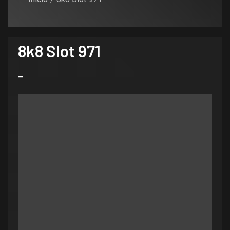
8k8 Slot 971
–