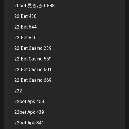
20bet 見るだけ 888
22 Bet 430
22 Bet 644
22 Bet 810
22 Bet Casino 239
22 Bet Casino 559
22 Bet Casino 601
22 Bet Casino 669
222
22bet Apk 408
22bet Apk 439
22bet Apk 841