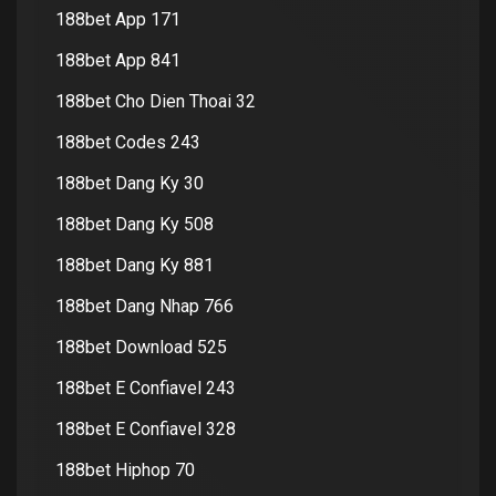
188bet App 171
188bet App 841
188bet Cho Dien Thoai 32
188bet Codes 243
188bet Dang Ky 30
188bet Dang Ky 508
188bet Dang Ky 881
188bet Dang Nhap 766
188bet Download 525
188bet E Confiavel 243
188bet E Confiavel 328
188bet Hiphop 70