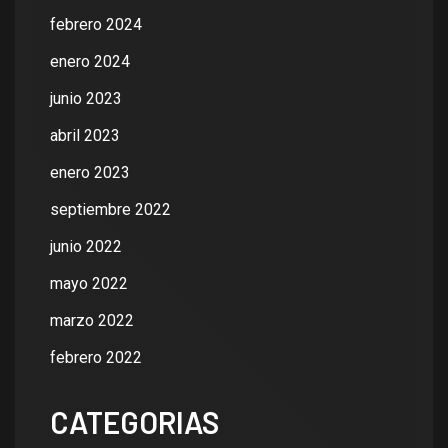
febrero 2024
enero 2024
junio 2023
abril 2023
enero 2023
septiembre 2022
junio 2022
mayo 2022
marzo 2022
febrero 2022
CATEGORIAS