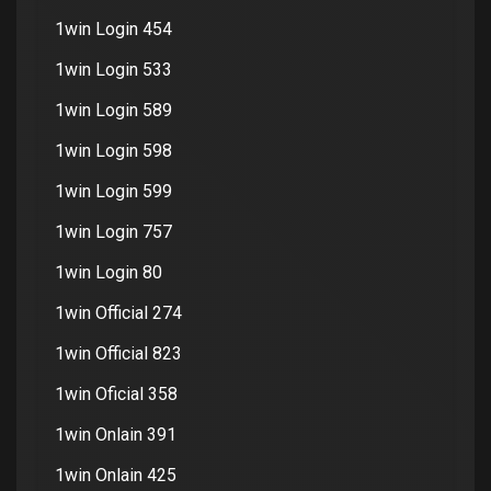
1win Login 454
1win Login 533
1win Login 589
1win Login 598
1win Login 599
1win Login 757
1win Login 80
1win Official 274
1win Official 823
1win Oficial 358
1win Onlain 391
1win Onlain 425