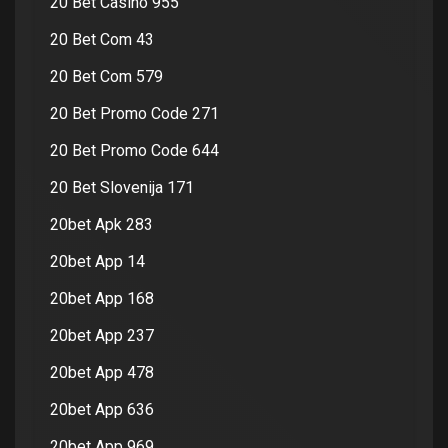
20 Bet Casino 955
20 Bet Com 43
20 Bet Com 579
20 Bet Promo Code 271
20 Bet Promo Code 644
20 Bet Slovenija 171
20bet Apk 283
20bet App 14
20bet App 168
20bet App 237
20bet App 478
20bet App 636
20bet App 969