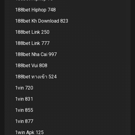
188bet Hiphop 748
188bet Kh Download 823
188bet Link 250
188bet Link 777
188bet Nha Cai 997
188bet Vui 808
188bet ทางเข้า 524
1vin 720
1vin 831
1vin 855
1vin 877
1win Apk 125