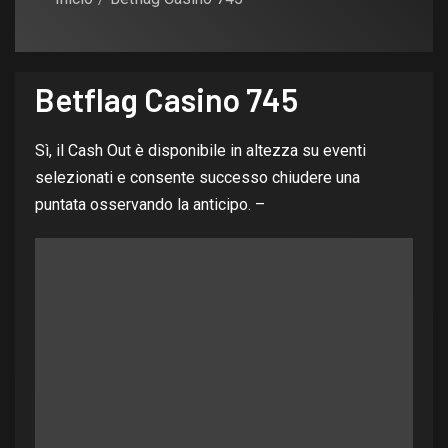
Betflag Casino 745
Sì, il Cash Out è disponibile in altezza su eventi
selezionati e consente successo chiudere una
puntata osservando la anticipo. –