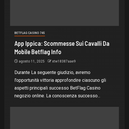
BETFLAG CASINO 745
App Ippica: Scommesse Sui Cavalli Da
Mobile Betflag Info
agosto 11, 2025
xtw18387aae9
Durante La seguente giudizio, avremo
l’opportunità vittoria approfondire ciascuno gli
aspetti principali successo BetFlag Casino
negozio online. La conoscenza successo...