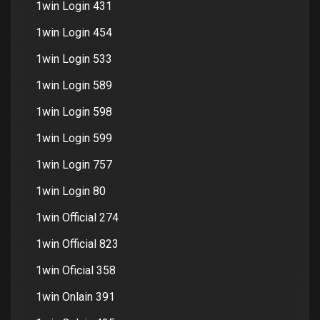
1win Login 431
1win Login 454
1win Login 533
1win Login 589
1win Login 598
1win Login 599
1win Login 757
1win Login 80
1win Official 274
1win Official 823
1win Oficial 358
1win Onlain 391