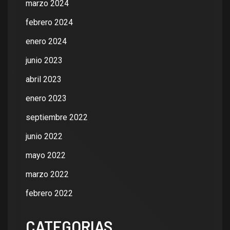
marzo 2024
febrero 2024
enero 2024
junio 2023
abril 2023
enero 2023
septiembre 2022
junio 2022
mayo 2022
marzo 2022
febrero 2022
CATEGORIAS