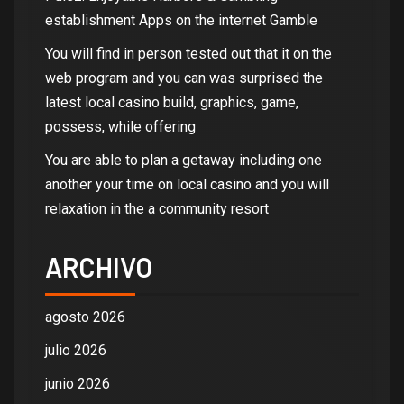
establishment Apps on the internet Gamble
You will find in person tested out that it on the
web program and you can was surprised the
latest local casino build, graphics, game,
possess, while offering
You are able to plan a getaway including one
another your time on local casino and you will
relaxation in the a community resort
ARCHIVO
agosto 2026
julio 2026
junio 2026