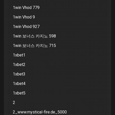
1win Vhod 779
1win Vhod 9
1win Vhod 927
1win 보너스 카지노 598
1win 보너스 카지노 715
1xbet1
1xbet2
1xbet3
1xbet4
1xbet5
2
2_www.mystical-fire.de_5000