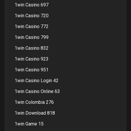
1win Casino 697
1win Casino 720
1win Casino 772
1win Casino 799
1win Casino 832
1win Casino 923
1win Casino 951
1win Casino Login 42
1win Casino Online 63
1win Colombia 276
1win Download 818
1win Game 15