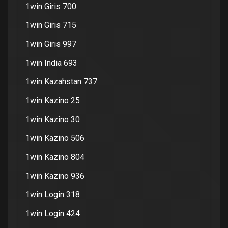
1win Giris 700
1win Giris 715
1win Giris 997
1win India 693
1win Kazahstan 737
1win Kazino 25
1win Kazino 30
1win Kazino 506
1win Kazino 804
1win Kazino 936
1win Login 318
1win Login 424