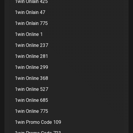
1win Onlain 425
1win Onlain 47
1win Onlain 775
1win Online 1
1win Online 237
1win Online 281
1win Online 299
1win Online 368
1win Online 527
1win Online 685
1win Online 775
1win Promo Code 109