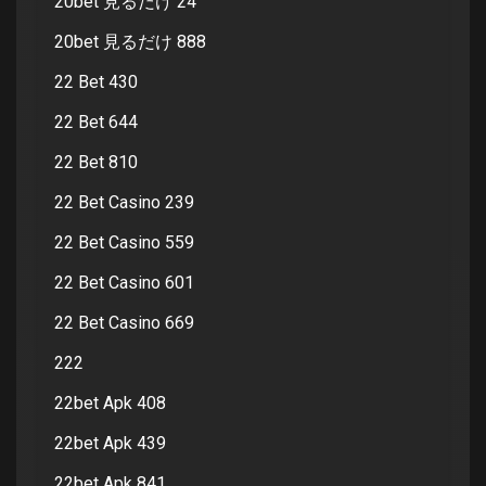
20bet 見るだけ 24
20bet 見るだけ 888
22 Bet 430
22 Bet 644
22 Bet 810
22 Bet Casino 239
22 Bet Casino 559
22 Bet Casino 601
22 Bet Casino 669
222
22bet Apk 408
22bet Apk 439
22bet Apk 841