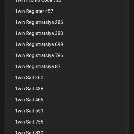
1win Promo Code 723
1win Register 457
1win Registratsiya 286
1win Registratsiya 380
1win Registratsiya 699
1win Registratsiya 786
1win Registratsiya 87
1win Sait 360
1win Sait 438
1win Sait 465
1win Sait 551
1win Sait 755
1win Sait 830