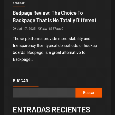
BEDPAGE
Bedpage Review: The Choice To
Backpage That Is No Totally Different
abril 17, 2025
xtw18387aae9
These platforms provide more stability and
transparency than typical classifieds or hookup
boards. Bedpage is a great alternative to
Backpage...
BUSCAR
Buscar
ENTRADAS RECIENTES