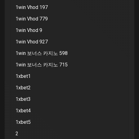
1win Vhod 197
1win Vhod 779
1win Vhod 9
1win Vhod 927
1win 보너스 카지노 598
1win 보너스 카지노 715
1xbet1
1xbet2
1xbet3
1xbet4
1xbet5
2