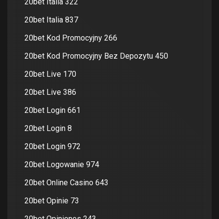
20bet Italia 322
20bet Italia 837
20bet Kod Promocyjny 266
20bet Kod Promocyjny Bez Depozytu 450
20bet Live 170
20bet Live 386
20bet Login 661
20bet Login 8
20bet Login 972
20bet Logowanie 974
20bet Online Casino 643
20bet Opinie 73
20bet Opiniones 243