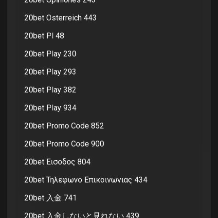
20bet Osterreich 443
20bet Pl 48
20bet Play 230
20bet Play 293
20bet Play 382
20bet Play 934
20bet Promo Code 852
20bet Promo Code 900
20bet Εισοδος 804
20bet Τηλεφωνο Επικοινωνιας 434
20bet 入金 741
20bet 入金しないと見れない 439