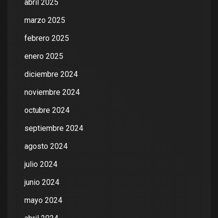
abril 2025
marzo 2025
febrero 2025
enero 2025
diciembre 2024
noviembre 2024
octubre 2024
septiembre 2024
agosto 2024
julio 2024
junio 2024
mayo 2024