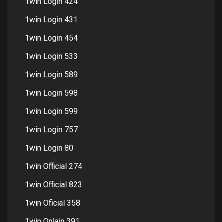
1win Login 424
1win Login 431
1win Login 454
1win Login 533
1win Login 589
1win Login 598
1win Login 599
1win Login 757
1win Login 80
1win Official 274
1win Official 823
1win Oficial 358
1win Onlain 391