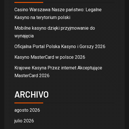
Casino Warszawa Nasze państwo: Legalne
Kasyno na terytorium polski
Mobilne kasyno dzięki przyjmowanie do
wynajęcia
Oficjalna Portal Polska Kasyno i Gorszy 2026
Kasyno MasterCard w polsce 2026
Krajowe Kasyna Przez internet Akceptujące
MasterCard 2026
ARCHIVO
agosto 2026
julio 2026