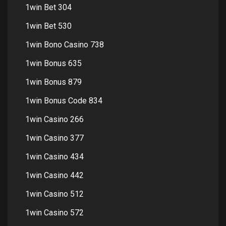
1win Bet 304
1win Bet 530
1win Bono Casino 738
1win Bonus 635
1win Bonus 879
1win Bonus Code 834
1win Casino 266
1win Casino 377
1win Casino 434
1win Casino 442
1win Casino 512
1win Casino 572