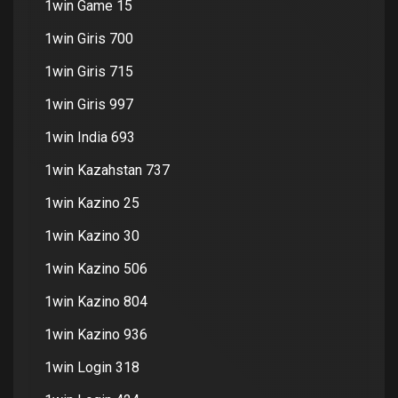
1win Game 15
1win Giris 700
1win Giris 715
1win Giris 997
1win India 693
1win Kazahstan 737
1win Kazino 25
1win Kazino 30
1win Kazino 506
1win Kazino 804
1win Kazino 936
1win Login 318