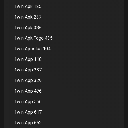
1win Apk 125
1win Apk 237
1win Apk 388
1win Apk Togo 435
1win Apostas 104
1win App 118
1win App 237
1win App 329
1win App 476
1win App 556
1win App 617
1win App 662