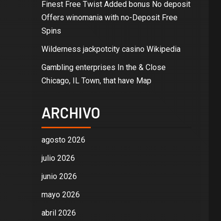
Finest Free Twist Added bonus No deposit
Offers winomania with no-Deposit Free
Spins
Wilderness jackpotcity casino Wikipedia
Gambling enterprises In the & Close
Chicago, IL Town, that have Map
ARCHIVO
agosto 2026
julio 2026
junio 2026
mayo 2026
abril 2026