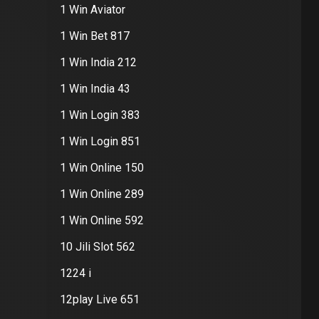
1 Win Aviator
1 Win Bet 817
1 Win India 212
1 Win India 43
1 Win Login 383
1 Win Login 851
1 Win Online 150
1 Win Online 289
1 Win Online 592
10 Jili Slot 562
1224 i
12play Live 651