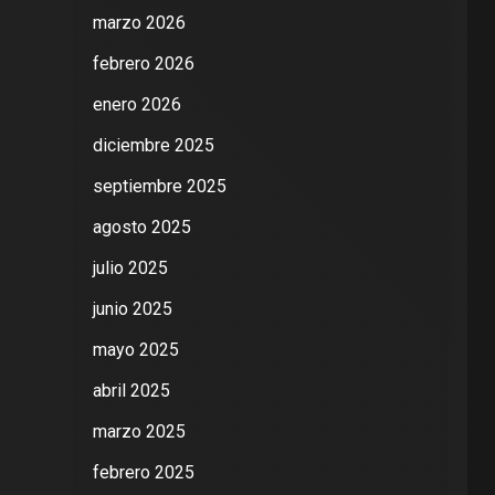
marzo 2026
febrero 2026
enero 2026
diciembre 2025
septiembre 2025
agosto 2025
julio 2025
junio 2025
mayo 2025
abril 2025
marzo 2025
febrero 2025