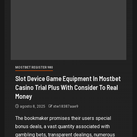
MOSTBET REGISTER 980
Slot Device Game Equipment In Mostbet
Casino Trial Plus With Consider To Real
Money
agosto 8, 2025
xtw18387aae9
The bookmaker promises their users special
bonus deals, a vast quantity associated with
gambling bets, transparent dealings, numerous