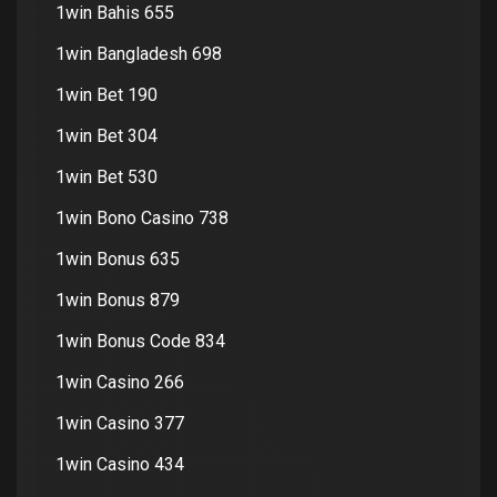
1win Bahis 655
1win Bangladesh 698
1win Bet 190
1win Bet 304
1win Bet 530
1win Bono Casino 738
1win Bonus 635
1win Bonus 879
1win Bonus Code 834
1win Casino 266
1win Casino 377
1win Casino 434