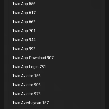
1win App 556
1win App 617
1win App 662
1win App 701
1win App 944
1win App 992
1win App Download 907
1win App Login 781
1win Aviator 156
1win Aviator 906
1win Aviator 975
1win Azerbaycan 157