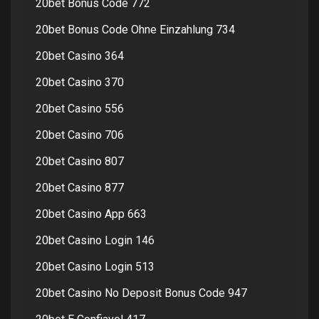
20bet Bonus Code 772
20bet Bonus Code Ohne Einzahlung 734
20bet Casino 364
20bet Casino 370
20bet Casino 556
20bet Casino 706
20bet Casino 807
20bet Casino 877
20bet Casino App 663
20bet Casino Login 146
20bet Casino Login 513
20bet Casino No Deposit Bonus Code 947