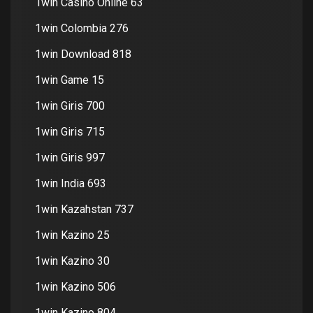
1win Casino Online 63
1win Colombia 276
1win Download 818
1win Game 15
1win Giris 700
1win Giris 715
1win Giris 997
1win India 693
1win Kazahstan 737
1win Kazino 25
1win Kazino 30
1win Kazino 506
1win Kazino 804