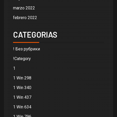
marzo 2022
febrero 2022
CATEGORIAS
! Без рубрики
!Category
1
1 Win 298
1 Win 340
1 Win 437
1 Win 634
1 Win 796