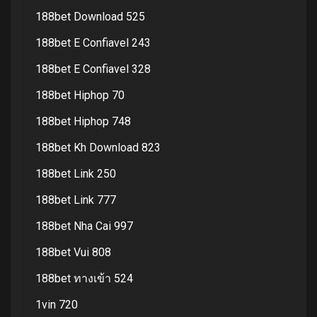
188bet Download 525
188bet E Confiavel 243
188bet E Confiavel 328
188bet Hiphop 70
188bet Hiphop 748
188bet Kh Download 823
188bet Link 250
188bet Link 777
188bet Nha Cai 997
188bet Vui 808
188bet ทางเข้า 524
1vin 720