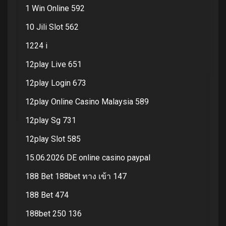
1 Win Online 592
10 Jili Slot 562
1224 i
12play Live 651
12play Login 673
12play Online Casino Malaysia 589
12play Sg 731
12play Slot 585
15.06.2026 DE online casino paypal
188 Bet 188bet ทาง เข้า 147
188 Bet 474
188bet 250 136