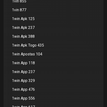
1vin 855
1vin 877
1win Apk 125
1win Apk 237
1win Apk 388
1win Apk Togo 435
1win Apostas 104
1win App 118
1win App 237
1win App 329
1win App 476
1win App 556