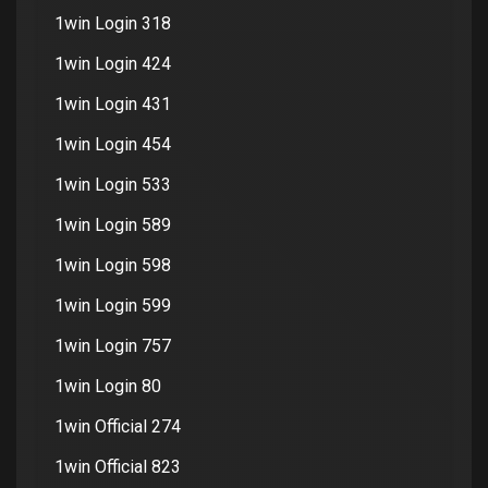
1win Login 318
1win Login 424
1win Login 431
1win Login 454
1win Login 533
1win Login 589
1win Login 598
1win Login 599
1win Login 757
1win Login 80
1win Official 274
1win Official 823