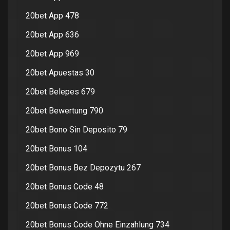
20bet App 478
20bet App 636
20bet App 969
20bet Apuestas 30
20bet Belepes 679
20bet Bewertung 790
20bet Bono Sin Deposito 79
20bet Bonus 104
20bet Bonus Bez Depozytu 267
20bet Bonus Code 48
20bet Bonus Code 772
20bet Bonus Code Ohne Einzahlung 734