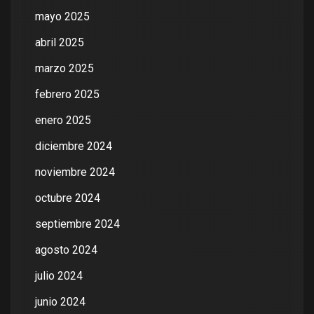
mayo 2025
abril 2025
marzo 2025
febrero 2025
enero 2025
diciembre 2024
noviembre 2024
octubre 2024
septiembre 2024
agosto 2024
julio 2024
junio 2024