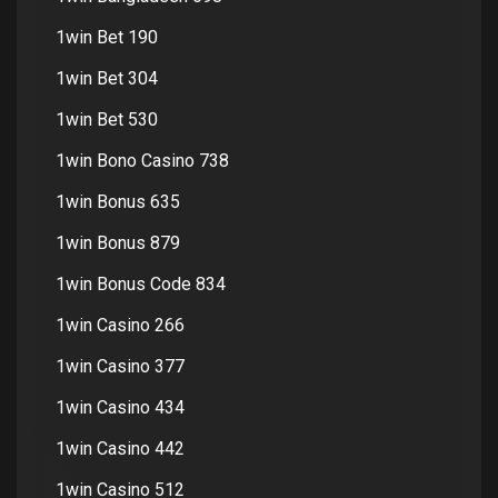
1win Bet 190
1win Bet 304
1win Bet 530
1win Bono Casino 738
1win Bonus 635
1win Bonus 879
1win Bonus Code 834
1win Casino 266
1win Casino 377
1win Casino 434
1win Casino 442
1win Casino 512