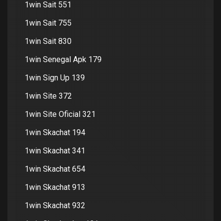
1win Sait 551
1win Sait 755
1win Sait 830
1win Senegal Apk 179
1win Sign Up 139
1win Site 372
1win Site Oficial 321
1win Skachat 194
1win Skachat 341
1win Skachat 654
1win Skachat 913
1win Skachat 932