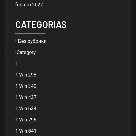
febrero 2022
CATEGORIAS
! Без рубрики
!Category
1
1 Win 298
1 Win 340
1 Win 437
1 Win 634
1 Win 796
1 Win 841