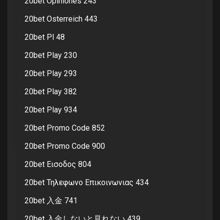
20bet Opiniones 243
20bet Osterreich 443
20bet Pl 48
20bet Play 230
20bet Play 293
20bet Play 382
20bet Play 934
20bet Promo Code 852
20bet Promo Code 900
20bet Εισοδος 804
20bet Τηλεφωνο Επικοινωνιας 434
20bet 入金 741
20bet 入金しないと見れない 439