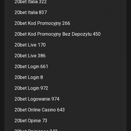
20bet Italia 322
20bet Italia 837
20bet Kod Promocyjny 266
20bet Kod Promocyjny Bez Depozytu 450
20bet Live 170
20bet Live 386
20bet Login 661
20bet Login 8
20bet Login 972
20bet Logowanie 974
20bet Online Casino 643
20bet Opinie 73