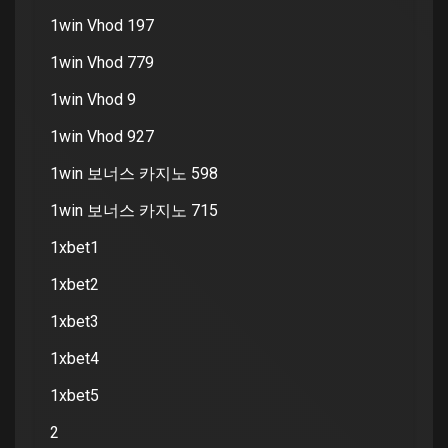
1win Vhod 197
1win Vhod 779
1win Vhod 9
1win Vhod 927
1win 보너스 카지노 598
1win 보너스 카지노 715
1xbet1
1xbet2
1xbet3
1xbet4
1xbet5
2