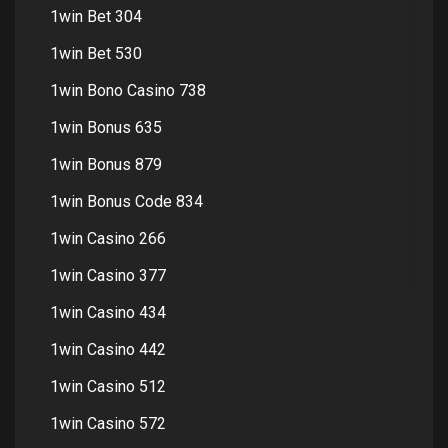
1win Bet 304
1win Bet 530
1win Bono Casino 738
1win Bonus 635
1win Bonus 879
1win Bonus Code 834
1win Casino 266
1win Casino 377
1win Casino 434
1win Casino 442
1win Casino 512
1win Casino 572