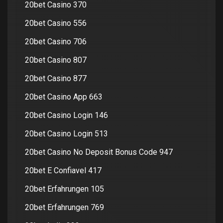
20bet Casino 370
20bet Casino 556
20bet Casino 706
20bet Casino 807
20bet Casino 877
20bet Casino App 663
20bet Casino Login 146
20bet Casino Login 513
20bet Casino No Deposit Bonus Code 947
20bet E Confiavel 417
20bet Erfahrungen 105
20bet Erfahrungen 769