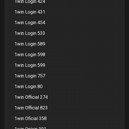
1win Login 424
1win Login 431
1win Login 454
1win Login 533
1win Login 589
1win Login 598
1win Login 599
1win Login 757
1win Login 80
1win Official 274
1win Official 823
1win Oficial 358