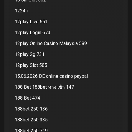
1224 i
12play Live 651
12play Login 673
12play Online Casino Malaysia 589
12play Sg 731
12play Slot 585
15.06.2026 DE online casino paypal
188 Bet 188bet ทาง เข้า 147
188 Bet 474
188bet 250 136
188bet 250 335
188bet 250 719