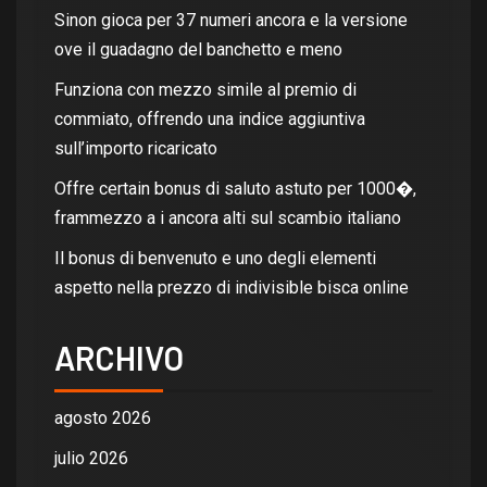
Sinon gioca per 37 numeri ancora e la versione
ove il guadagno del banchetto e meno
Funziona con mezzo simile al premio di
commiato, offrendo una indice aggiuntiva
sull’importo ricaricato
Offre certain bonus di saluto astuto per 1000�,
frammezzo a i ancora alti sul scambio italiano
Il bonus di benvenuto e uno degli elementi
aspetto nella prezzo di indivisible bisca online
ARCHIVO
agosto 2026
julio 2026