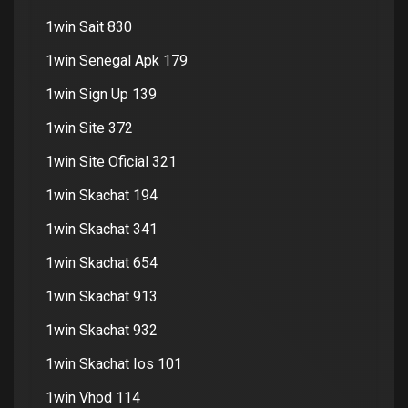
1win Sait 830
1win Senegal Apk 179
1win Sign Up 139
1win Site 372
1win Site Oficial 321
1win Skachat 194
1win Skachat 341
1win Skachat 654
1win Skachat 913
1win Skachat 932
1win Skachat Ios 101
1win Vhod 114