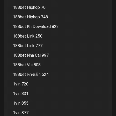
188bet Hiphop 70
188bet Hiphop 748
188bet Kh Download 823
188bet Link 250
188bet Link 777
188bet Nha Cai 997
188bet Vui 808
188bet ทางเข้า 524
1vin 720
1vin 831
1vin 855
1vin 877