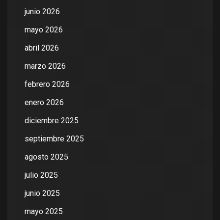
junio 2026
mayo 2026
abril 2026
marzo 2026
febrero 2026
enero 2026
diciembre 2025
septiembre 2025
agosto 2025
julio 2025
junio 2025
mayo 2025