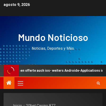
agosto 9, 2026
Mundo Noticioso
Noticias, Deportes y Más.
en offerte auch ios- weiters Androide-Applications in betrieb
Inicio
20bet Casino 877