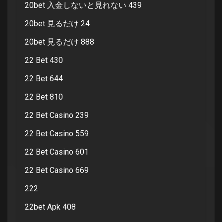
20bet 入金しないと見れない 439
20bet 見るだけ 24
20bet 見るだけ 888
22 Bet 430
22 Bet 644
22 Bet 810
22 Bet Casino 239
22 Bet Casino 559
22 Bet Casino 601
22 Bet Casino 669
222
22bet Apk 408