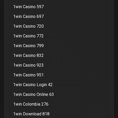
1win Casino 597
1win Casino 697
1win Casino 720
1win Casino 772
1win Casino 799
1win Casino 832
1win Casino 923
1win Casino 951
1win Casino Login 42
1win Casino Online 63
1win Colombia 276
1win Download 818