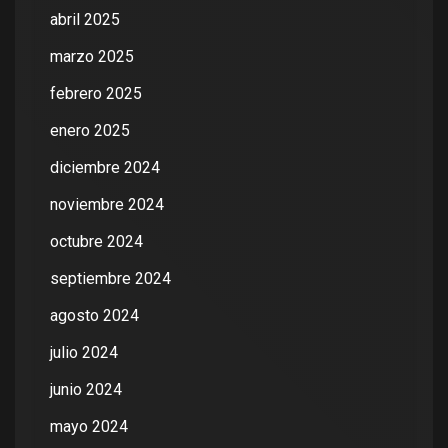
abril 2025
marzo 2025
febrero 2025
enero 2025
diciembre 2024
noviembre 2024
octubre 2024
septiembre 2024
agosto 2024
julio 2024
junio 2024
mayo 2024