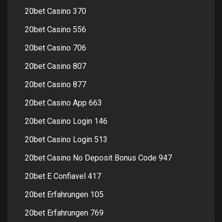
20bet Casino 370
20bet Casino 556
20bet Casino 706
20bet Casino 807
20bet Casino 877
20bet Casino App 663
20bet Casino Login 146
20bet Casino Login 513
20bet Casino No Deposit Bonus Code 947
20bet E Confiavel 417
20bet Erfahrungen 105
20bet Erfahrungen 769