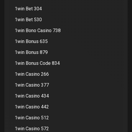
1win Bet 304
1win Bet 530
1win Bono Casino 738
1win Bonus 635
1win Bonus 879
1win Bonus Code 834
1win Casino 266
1win Casino 377
1win Casino 434
1win Casino 442
1win Casino 512
1win Casino 572