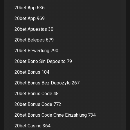
20bet App 636
20bet App 969
20bet Apuestas 30
20bet Belepes 679
20bet Bewertung 790
20bet Bono Sin Deposito 79
20bet Bonus 104
20bet Bonus Bez Depozytu 267
20bet Bonus Code 48
20bet Bonus Code 772
20bet Bonus Code Ohne Einzahlung 734
20bet Casino 364