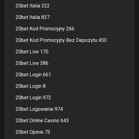
20bet Italia 322
20bet Italia 837
20bet Kod Promocyjny 266
20bet Kod Promocyjny Bez Depozytu 450
20bet Live 170
20bet Live 386
20bet Login 661
20bet Login 8
20bet Login 972
20bet Logowanie 974
20bet Online Casino 643
20bet Opinie 73