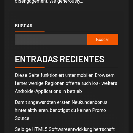
disengagement. We generously...
BUSCAR
Buscar
ENTRADAS RECIENTES
Diese Seite funktioniert unter mobilen Browsern
ferner wenige Regionen offerte auch ios- weiters
Androide-Applications in betrieb
Damit angewandten ersten Neukundenbonus
hinter aktivieren, benotigst du keinen Promo
Source
Selbige HTML5 Softwareentwicklung herrschaft