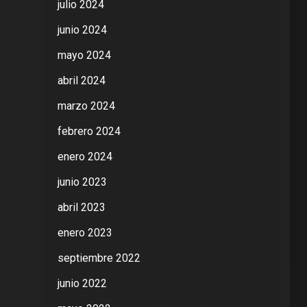
julio 2024
junio 2024
mayo 2024
abril 2024
marzo 2024
febrero 2024
enero 2024
junio 2023
abril 2023
enero 2023
septiembre 2022
junio 2022