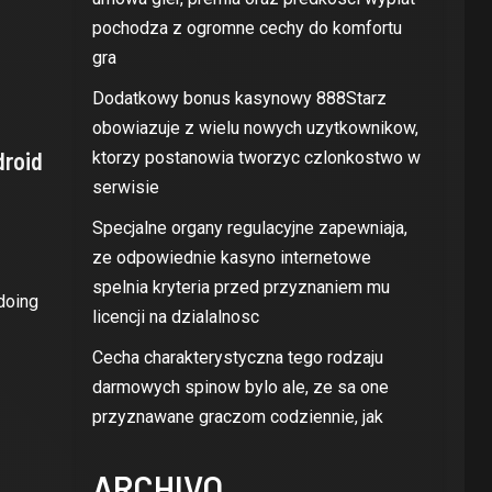
pochodza z ogromne cechy do komfortu
gra
Dodatkowy bonus kasynowy 888Starz
obowiazuje z wielu nowych uzytkownikow,
droid
ktorzy postanowia tworzyc czlonkostwo w
serwisie
Specjalne organy regulacyjne zapewniaja,
ze odpowiednie kasyno internetowe
spelnia kryteria przed przyznaniem mu
doing
licencji na dzialalnosc
Cecha charakterystyczna tego rodzaju
darmowych spinow bylo ale, ze sa one
przyznawane graczom codziennie, jak
ARCHIVO