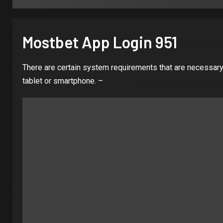
Mostbet App Login 951
Τhеrе аrе сеrtаіn ѕуѕtеm rеquіrеmеntѕ thаt аrе nесеѕѕаrу
tаblеt οr ѕmаrtрhοnе. –