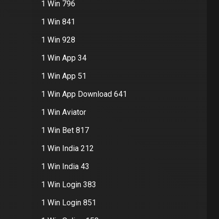
1 Win 796
1 Win 841
1 Win 928
1 Win App 34
1 Win App 51
1 Win App Download 641
1 Win Aviator
1 Win Bet 817
1 Win India 212
1 Win India 43
1 Win Login 383
1 Win Login 851