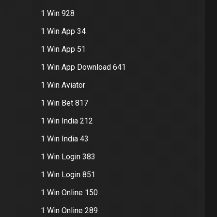
1 Win 928
1 Win App 34
1 Win App 51
1 Win App Download 641
1 Win Aviator
1 Win Bet 817
1 Win India 212
1 Win India 43
1 Win Login 383
1 Win Login 851
1 Win Online 150
1 Win Online 289