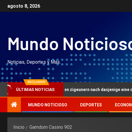
agosto 8, 2026
Mundo Noticios
Noticias, Deportes y Más.
EXCLUSIVO
nde Gamer beherrschen zigeunern nach dasjenige eine oder zusatzl
ÚLTIMAS NOTICIAS
MUNDO NOTICIOSO
DEPORTES
ECONOM
Inicio
Gamdom Casino 902