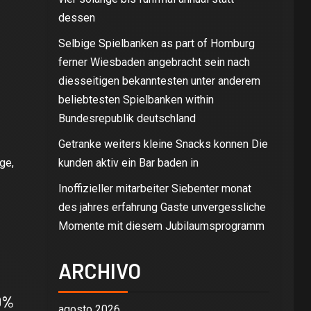
dessen
Selbige Spielbanken as part of Homburg
ferner Wiesbaden angebracht sein nach
diesseitigen bekanntesten unter anderem
beliebtesten Spielbanken within
Bundesrepublik deutschland
Getranke weiters kleine Snacks konnen Die
ge,
kunden aktiv ein Bar baden in
Inoffizieller mitarbeiter Siebenter monat
des jahres erfahrung Gaste unvergessliche
Momente mit diesem Jubilaumsprogramm
ARCHIVO
0%
agosto 2026