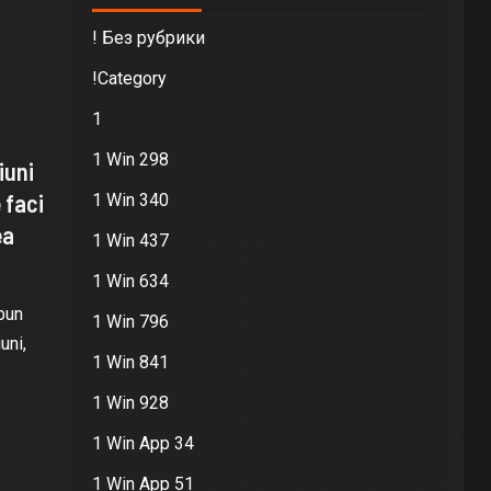
! Без рубрики
!Category
1
1 Win 298
iuni
 faci
1 Win 340
ea
1 Win 437
1 Win 634
bun
1 Win 796
uni,
1 Win 841
1 Win 928
1 Win App 34
1 Win App 51