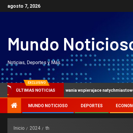
agosto 7, 2026
Mundo Noticios
Noticias, Deportes y Más.
EXCLUSIVO
echniki dla wydawania wspierajace natychmiastowe wyplaty na kasy
ÚLTIMAS NOTICIAS
MUNDO NOTICIOSO
DEPORTES
ECONOM
Inicio
2024
th