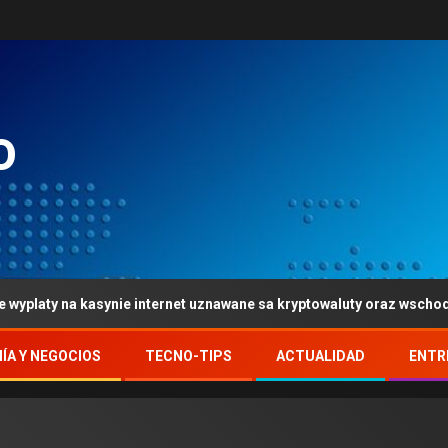
o
nie internet uznawane sa kryptowaluty oraz wschod-portfele
ÍA Y NEGOCIOS
TECNO-TIPS
ACTUALIDAD
ENTR