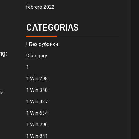
febrero 2022
CATEGORIAS
! Без рубрики
ng:
!Category
1
1 Win 298
1 Win 340
de
1 Win 437
1 Win 634
1 Win 796
1 Win 841