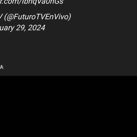
ter.com/IbnqVa0hGs
V (@FuturoTVEnVivo)
uary 29, 2024
A: