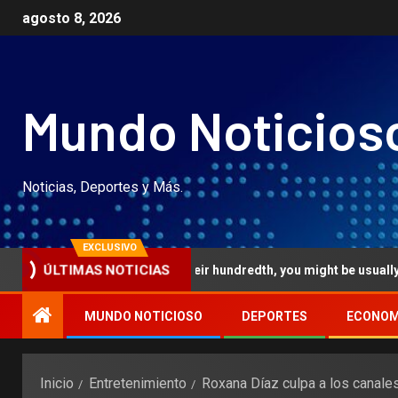
agosto 8, 2026
Mundo Noticios
Noticias, Deportes y Más.
EXCLUSIVO
rst go out otherwise their hundredth, you might be usually invited rig
ÚLTIMAS NOTICIAS
MUNDO NOTICIOSO
DEPORTES
ECONOM
Inicio
Entretenimiento
Roxana Díaz culpa a los canales