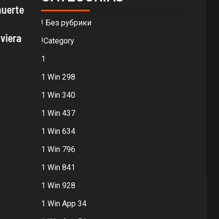
muerte
! Без рубрики
lviera
!Category
1
1 Win 298
1 Win 340
1 Win 437
1 Win 634
1 Win 796
1 Win 841
1 Win 928
1 Win App 34