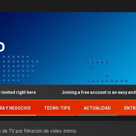
o
ht here
Joining a free account is an easy and simple pro
ÍA Y NEGOCIOS
TECNO-TIPS
ACTUALIDAD
ENTR
 de TV por filtración de video íntimo