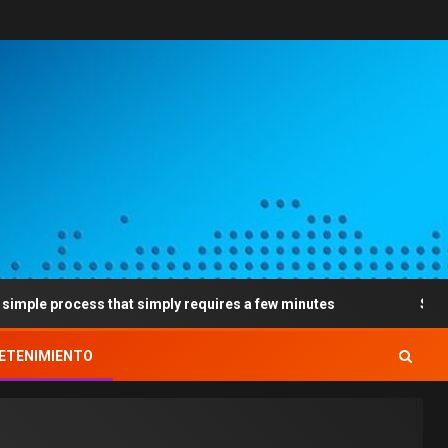
cess that simply requires a few minutes
Sweet Sweeps wa
ETENIMIENTO