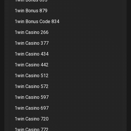
1win Bonus 879
1win Bonus Code 834
1win Casino 266
1win Casino 377
1win Casino 434
1win Casino 442
1win Casino 512
1win Casino 572
1win Casino 597
1win Casino 697
1win Casino 720
1win Casino 772