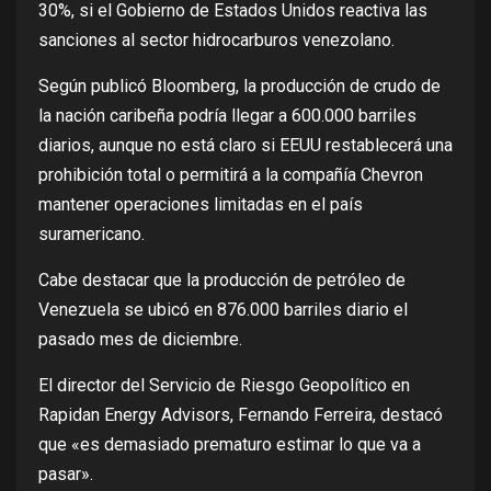
30%, si el Gobierno de Estados Unidos reactiva las
sanciones al sector hidrocarburos venezolano.
Según publicó Bloomberg, la producción de crudo de
la nación caribeña podría llegar a 600.000 barriles
diarios, aunque no está claro si EEUU restablecerá una
prohibición total o permitirá a la compañía Chevron
mantener operaciones limitadas en el país
suramericano.
Cabe destacar que la producción de petróleo de
Venezuela se ubicó en 876.000 barriles diario el
pasado mes de diciembre.
El director del Servicio de Riesgo Geopolítico en
Rapidan Energy Advisors, Fernando Ferreira, destacó
que «es demasiado prematuro estimar lo que va a
pasar».