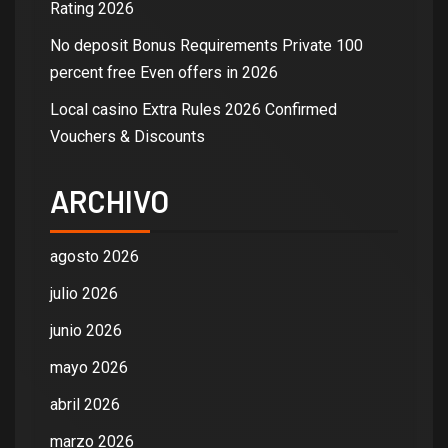
Rating 2026
No deposit Bonus Requirements Private 100
percent free Even offers in 2026
Local casino Extra Rules 2026 Confirmed
Vouchers & Discounts
ARCHIVO
agosto 2026
julio 2026
junio 2026
mayo 2026
abril 2026
marzo 2026