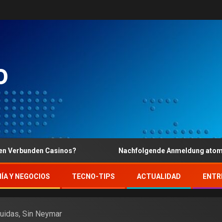
o
sinos?
Nachfolgende Anmeldung atomar zugelassenen Vor
ÍA Y NEGOCIOS
TECNO-TIPS
ACTUALIDAD
ENTR
eguidas, Sin Neymar