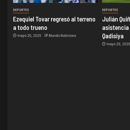
DEPORTES
DEPORTES
Ezequiel Tovar regresó al terreno
Julián Quiñ
a todo trueno
asistencia 
Qadisiya
mayo 20, 2025
Mundo Noticioso
mayo 20, 202