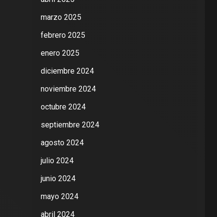
marzo 2025
febrero 2025
enero 2025
diciembre 2024
noviembre 2024
octubre 2024
septiembre 2024
agosto 2024
julio 2024
junio 2024
mayo 2024
abril 2024