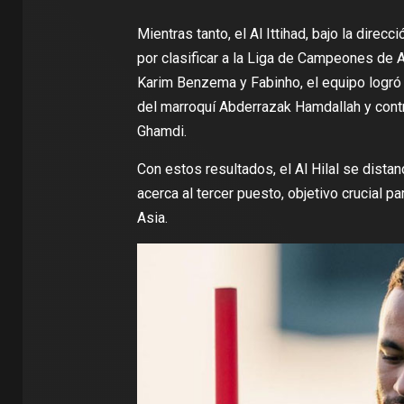
Mientras tanto, el Al Ittihad, bajo la dire
por clasificar a la Liga de Campeones de A
Karim Benzema y Fabinho, el equipo logró u
del marroquí Abderrazak Hamdallah y cont
Ghamdi.
Con estos resultados, el Al Hilal se distanc
acerca al tercer puesto, objetivo crucial 
Asia.