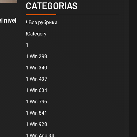
CATEGORIAS
l nivel
! Без рубрики
!Category
1
1 Win 298
1 Win 340
1 Win 437
1 Win 634
1 Win 796
1 Win 841
1 Win 928
1 Win App 34