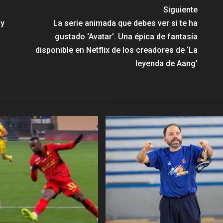
Siguiente
uy
La serie animada que debes ver si te ha
gustado ‘Avatar’. Una épica de fantasía
disponible en Netflix de los creadores de ‘La
leyenda de Aang’