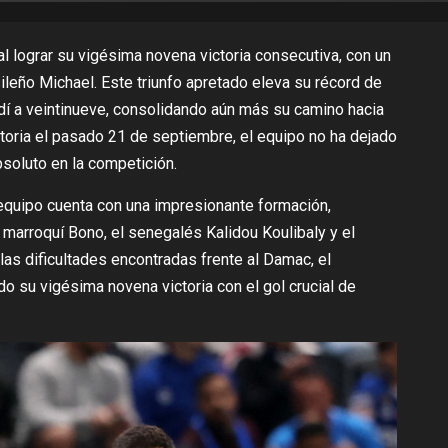
al lograr su vigésima novena victoria consecutiva, con un
ileño Michael. Este triunfo apretado eleva su récord de
dí a veintinueve, consolidando aún más su camino hacia
ictoria el pasado 21 de septiembre, el equipo no ha dejado
oluto en la competición.
 equipo cuenta con una impresionante formación,
marroquí Bono, el senegalés Kalidou Koulibaly y el
las dificultades encontradas frente al Damac, el
do su vigésima novena victoria con el gol crucial de