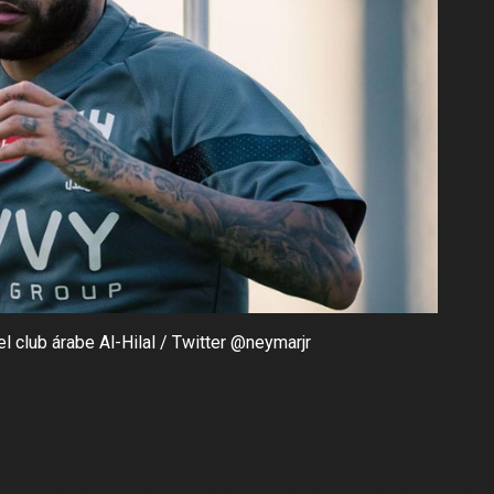
l club árabe Al-Hilal / Twitter @neymarjr