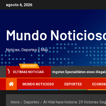
agosto 6, 2026
Mundo Noticios
Noticias, Deportes y Más.
EXCLUSIVO
eien selbige wichtigsten Spezialitäten eines illegalen Verbunden Ca
ÚLTIMAS NOTICIAS
MUNDO NOTICIOSO
DEPORTES
ECONOM
Inicio
Deportes
Al Hilal hace historia: 29 Victorias S