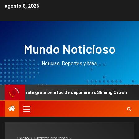
agosto 8, 2026
Mundo Noticioso
Noticias, Deportes y Más.
yrate gratuite in loc de depunere as Shining Crown
Cel ma
Inicio
Entretenimiento