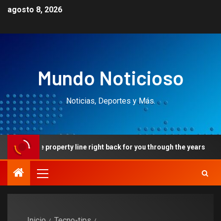
agosto 8, 2026
Mundo Noticioso
Noticias, Deportes y Más.
property line right back for you through the years
Impe
Inicio
Tecno-tips