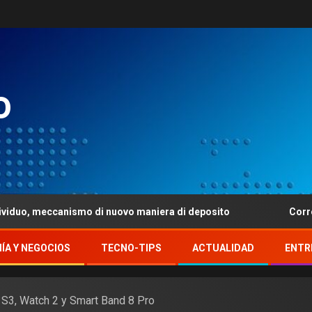
o
ccanismo di nuovo maniera di deposito
Corrente ci apert
ÍA Y NEGOCIOS
TECNO-TIPS
ACTUALIDAD
ENTR
h S3, Watch 2 y Smart Band 8 Pro