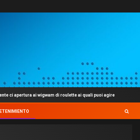
ura ai wigwam di roulette ai quali puoi agire
Flappy Tumul
ETENIMIENTO