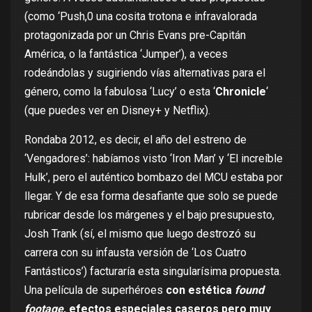
(como ‘Push,0 una cosita trotona e infravalorada
protagonizada por un Chris Evans pre-Capitán
América, o la fantástica ‘Jumper’), a veces
rodeándolas y sugiriendo vías alternativas para el
género, como la fabulosa ‘Lucy’ o esta ‘
Chronicle
‘
(que puedes ver
en Disney+
y
Netflix
).
Rondaba 2012, es decir, el año del estreno de
‘Vengadores’: habíamos visto ‘Iron Man’ y ‘El increíble
Hulk’, pero el auténtico bombazo del MCU estaba por
llegar. Y de esa forma desafiante que solo se puede
rubricar desde los márgenes y el bajo presupuesto,
Josh Trank (sí, el mismo que luego destrozó su
carrera con su infausta versión de ‘Los Cuatro
Fantásticos’) facturaría esta singularísima propuesta.
Una película de superhéroes
con estética
found
footage
, efectos especiales caseros pero muy