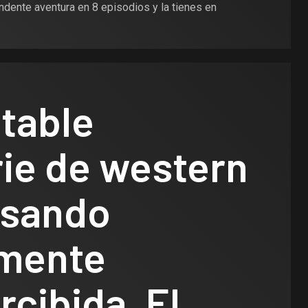
ndente aventura en 8 episodios y la tienes en
table
rie de western
asando
amente
cibida. El