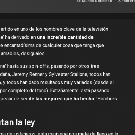
Mundo Noticioso
febrero
ertido en uno de los nombres clave de la televisión
ne
’ ha derivado en
una increíble cantidad de
ce encantadísima de cualquier cosa que tenga que
o amables, desiguales.
e’ hasta sus spin-offs, pasando por otros tres
ldaña
,
Jeremy Renner
y
Sylvester Stallone
, todos han
, y todos han dado resultados muy variados (desde el
 por completo del tono). Extrañamente, está pasando
 pesar de ser
de las mejores que ha hecho
: ‘
Hombres
an la ley
a de justicieros, esta miniserie nos mete de lleno en la