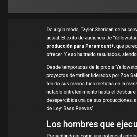
De algún modo,
Taylor Sheridan
se ha conv
actual. El éxito de audiencia de ‘
Yellowsto
producción para Paramount+
, que pare
ofrecer. Y eso ha traído resultados, siend
Desde temporadas de la propia ‘Yellowston
proyectos de thriller liderados por
Zoe Sa
tenido sus manos bien metidas en la masa
notable entretenimiento hasta el desbarre
desapercibida una de sus producciones, a
de Ley: Bass Reeves
’.
Los hombres que ejecut
Presentándose como una potencial antologí