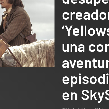
creado
‘Yellow
una co
aventur
episodi
en Sky