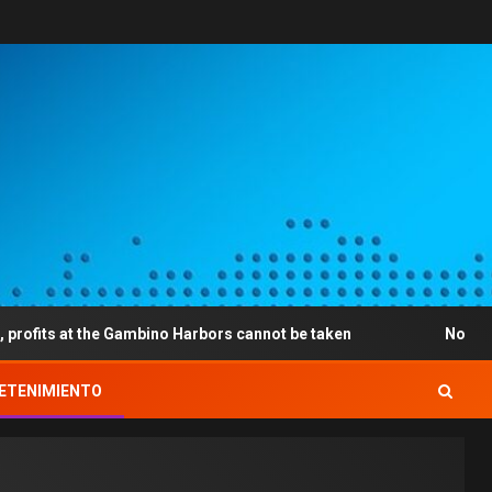
the Gambino Harbors cannot be taken
No-deposit bonuses 
ETENIMIENTO