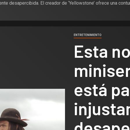
nte desapercibida. El creador de ‘Yellowstone’ ofrece una contu
ENTRETENIMIENTO
Esta no
minise
está p
injust
desaper