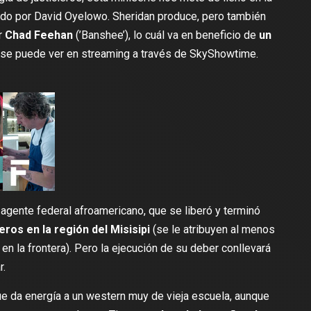
tado por
David Oyelowo
. Sheridan produce, pero también
r
Chad Feehan
(’
Banshee
’), lo cuál va en beneficio de
un
 se puede
ver en streaming a través de SkyShowtime
.
l agente federal afroamericano, que se liberó y terminó
eros en la región del Misisipi
(se le atribuyen al menos
en la frontera). Pero la ejecución de su deber conllevará
r.
que da energía a un western muy de vieja escuela, aunque