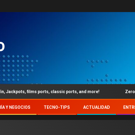
o
films ports, classic ports, and more!
Zero, profits at 
ÍA Y NEGOCIOS
TECNO-TIPS
ACTUALIDAD
ENTR