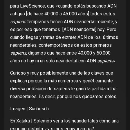
para LiveScience
, que «cuando estás buscando ADN
antiguo [de hace 40.000 a 45.000 años] todos estos
sapiens
tempranos tienen ADN neandertal reciente, y
es por eso que tenemos [ADN neandertal] hoy
. Pero
cuando llegas y tratas de extraer ADN de los últimos
neandertales, contemporáneos de estos primeros
sapiens
, digamos que hace entre 40.000 y 50.000
años no hay ni un solo neandertal con ADN
sapiens
«.
Curioso y muy posiblemente
una de las claves que
explican
porque la más numerosa y genéticamente
diversa población de sapiens le ganó la partida a los
neandertales. Es decir, por qué nos quedamos solos.
Imagen |
Suchosch
En Xataka |
Solemos ver a los neandertales como una
especie distinta, ¿y si nos equivocamos?