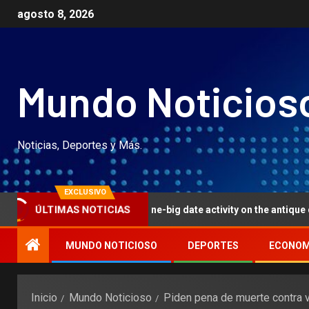
agosto 8, 2026
Mundo Noticios
Noticias, Deportes y Más.
EXCLUSIVO
s in the us give genuine-big date activity on the antique desk game
ÚLTIMAS NOTICIAS
MUNDO NOTICIOSO
DEPORTES
ECONOM
Inicio
Mundo Noticioso
Piden pena de muerte contra 