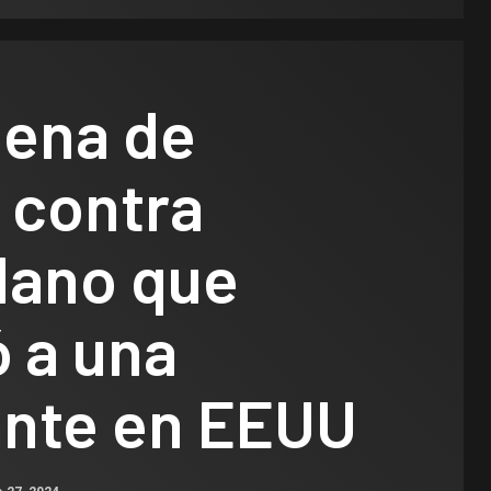
pena de
 contra
lano que
 a una
ante en EEUU