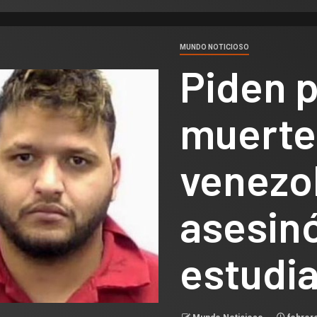
MUNDO NOTICIOSO
Piden 
muerte
venezo
asesinó
estudi