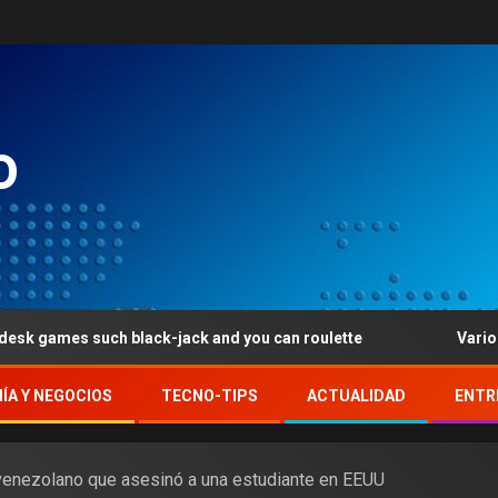
o
s such black-jack and you can roulette
Various other pro
ÍA Y NEGOCIOS
TECNO-TIPS
ACTUALIDAD
ENTR
venezolano que asesinó a una estudiante en EEUU