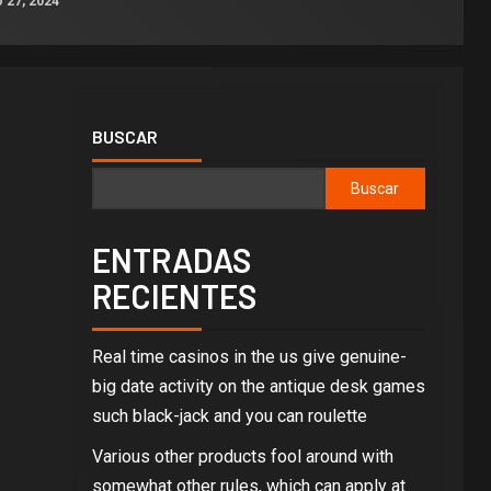
 27, 2024
BUSCAR
Buscar
ENTRADAS
RECIENTES
Real time casinos in the us give genuine-
big date activity on the antique desk games
such black-jack and you can roulette
Various other products fool around with
somewhat other rules, which can apply at