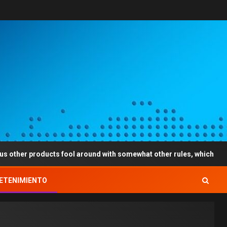
ducts fool around with somewhat other rules, which can apply at ea
ETENIMIENTO