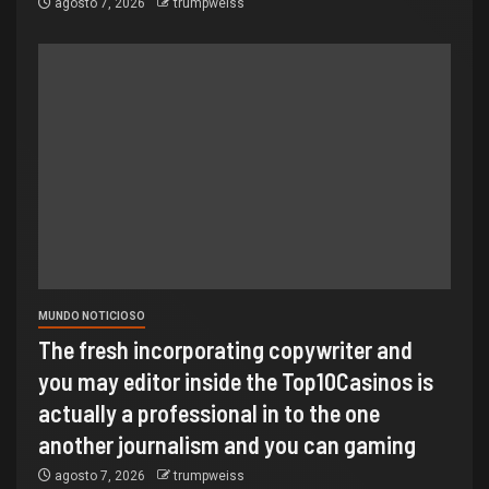
agosto 7, 2026
trumpweiss
MUNDO NOTICIOSO
The fresh incorporating copywriter and
you may editor inside the Top10Casinos is
actually a professional in to the one
another journalism and you can gaming
agosto 7, 2026
trumpweiss