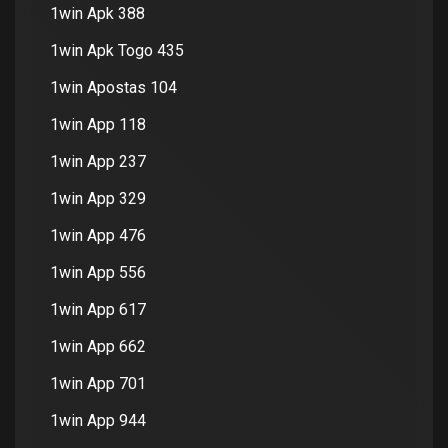
1win Apk 388
1win Apk Togo 435
1win Apostas 104
1win App 118
1win App 237
1win App 329
1win App 476
1win App 556
1win App 617
1win App 662
1win App 701
1win App 944