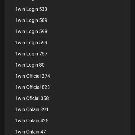
1win Login 533
1win Login 589
1win Login 598
1win Login 599
1win Login 757
1win Login 80
1win Official 274
1win Official 823
1win Oficial 358
1win Onlain 391
1win Onlain 425
1win Onlain 47