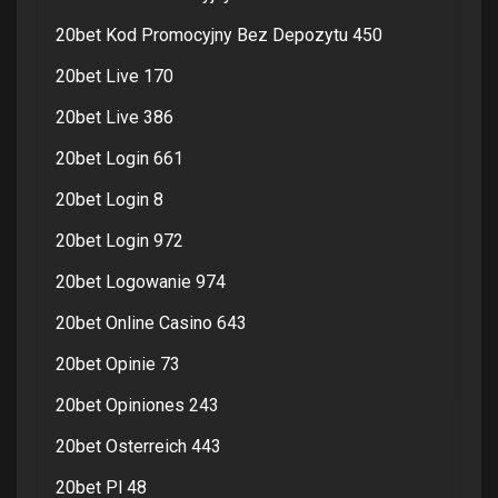
20bet Kod Promocyjny Bez Depozytu 450
20bet Live 170
20bet Live 386
20bet Login 661
20bet Login 8
20bet Login 972
20bet Logowanie 974
20bet Online Casino 643
20bet Opinie 73
20bet Opiniones 243
20bet Osterreich 443
20bet Pl 48