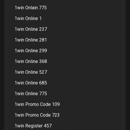
1win Onlain 775
1win Online 1
1win Online 237
1win Online 281
1win Online 299
1win Online 368
1win Online 527
1win Online 685
1win Online 775
1win Promo Code 109
1win Promo Code 723
1win Register 457