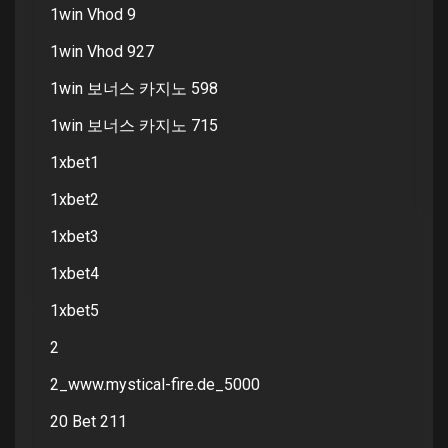
1win Vhod 9
1win Vhod 927
1win 보너스 카지노 598
1win 보너스 카지노 715
1xbet1
1xbet2
1xbet3
1xbet4
1xbet5
2
2_www.mystical-fire.de_5000
20 Bet 211