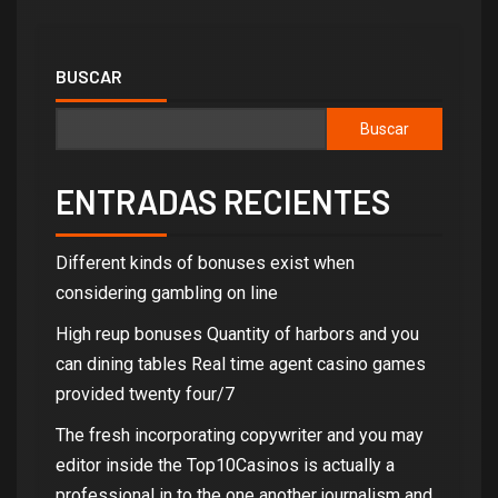
BUSCAR
Buscar
ENTRADAS RECIENTES
Different kinds of bonuses exist when
considering gambling on line
High reup bonuses Quantity of harbors and you
can dining tables Real time agent casino games
provided twenty four/7
The fresh incorporating copywriter and you may
editor inside the Top10Casinos is actually a
professional in to the one another journalism and