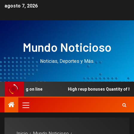
agosto 7, 2026
Mundo Noticioso
Noticias, Deportes y Más.
ng on line
High reup bonuses Quantity of harbors and yo
Inicio
Mundo Noticioso