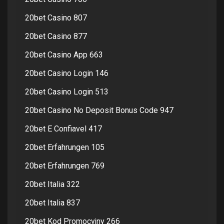
20bet Casino 807
20bet Casino 877
20bet Casino App 663
20bet Casino Login 146
20bet Casino Login 513
20bet Casino No Deposit Bonus Code 947
20bet E Confiavel 417
20bet Erfahrungen 105
20bet Erfahrungen 769
20bet Italia 322
20bet Italia 837
20bet Kod Promocyjny 266