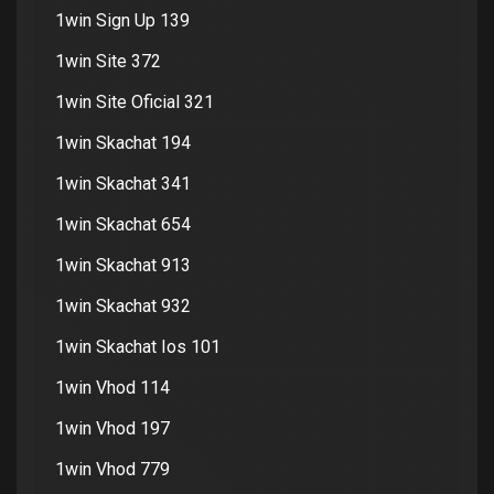
1win Sign Up 139
1win Site 372
1win Site Oficial 321
1win Skachat 194
1win Skachat 341
1win Skachat 654
1win Skachat 913
1win Skachat 932
1win Skachat Ios 101
1win Vhod 114
1win Vhod 197
1win Vhod 779