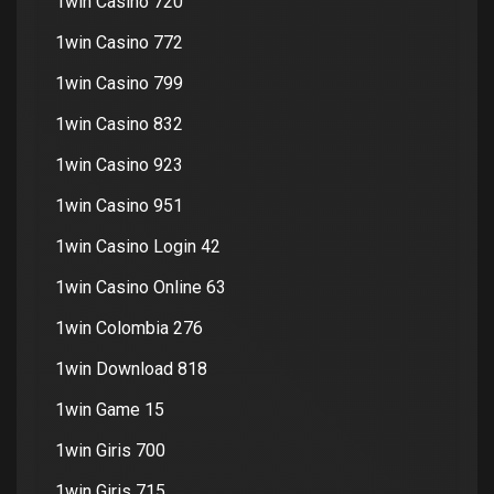
1win Casino 720
1win Casino 772
1win Casino 799
1win Casino 832
1win Casino 923
1win Casino 951
1win Casino Login 42
1win Casino Online 63
1win Colombia 276
1win Download 818
1win Game 15
1win Giris 700
1win Giris 715