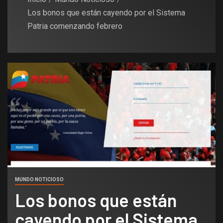
Los bonos que están cayendo por el Sistema
Patria comenzando febrero
MUNDO NOTICIOSO
Los bonos que están
cayendo por el Sistema