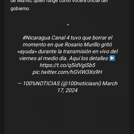
de Murillo, quien funge como vocera oficial del
gobierno.
#Nicaragua
Canal 4 tuvo que borrar el
momento en que Rosario Murillo gritó
«ayuda» durante la transmisión en vivo del
viernes al medio día. Aquí los detalles
https://t.co/q5IdVgiSb5
pic.twitter.com/hGViW3Xs9H
— 100%NOTICIAS (@100noticiasni)
March
17, 2024