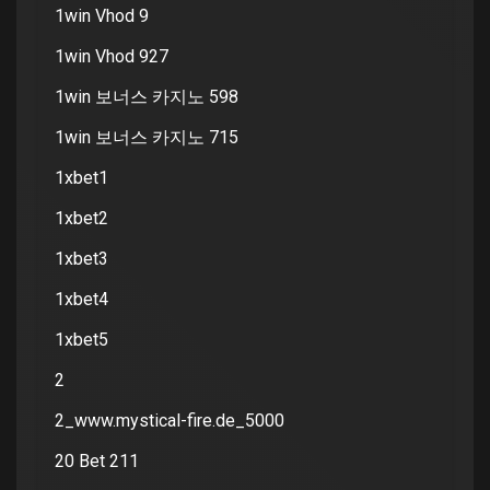
1win Vhod 9
1win Vhod 927
1win 보너스 카지노 598
1win 보너스 카지노 715
1xbet1
1xbet2
1xbet3
1xbet4
1xbet5
2
2_www.mystical-fire.de_5000
20 Bet 211