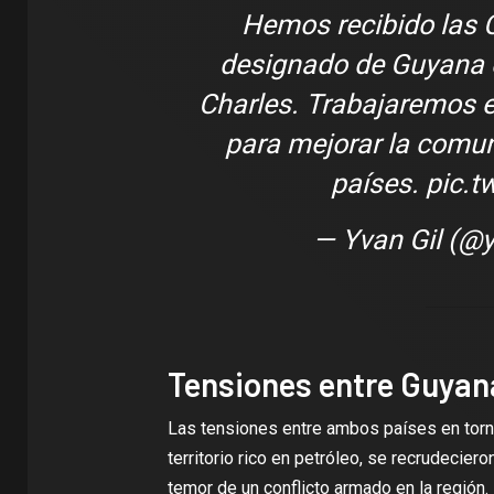
Hemos recibido las C
designado de Guyana 
Charles. Trabajaremos e
para mejorar la comun
países.
pic.t
— Yvan Gil (@y
Tensiones entre Guyan
Las tensiones entre ambos países en torn
territorio rico en petróleo, se recrudecie
temor de un conflicto armado en la región.