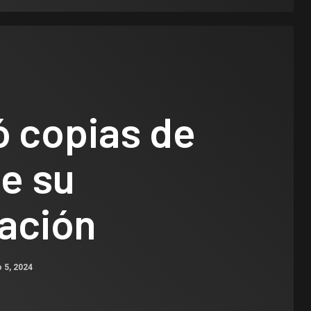
ó copias de
de su
tación
 5, 2024