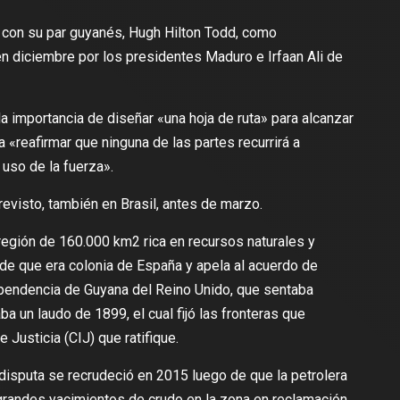
a con su par guyanés, Hugh Hilton Todd, como
 diciembre por los presidentes Maduro e Irfaan Ali de
a importancia de diseñar «una hoja de ruta» para alcanzar
 «reafirmar que ninguna de las partes recurrirá a
uso de la fuerza».
evisto, también en Brasil, antes de marzo.
egión de 160.000 km2 rica en recursos naturales y
sde que era colonia de España y apela al acuerdo de
ependencia de Guyana del Reino Unido, que sentaba
a un laudo de 1899, el cual fijó las fronteras que
 Justicia (CIJ) que ratifique.
a disputa se recrudeció en 2015 luego de que la petrolera
andes yacimientos de crudo en la zona en reclamación.