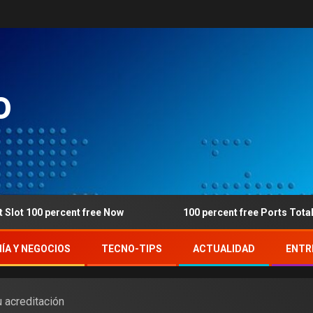
o
0 percent free Now
100 percent free Ports Totally free
ÍA Y NEGOCIOS
TECNO-TIPS
ACTUALIDAD
ENTR
u acreditación