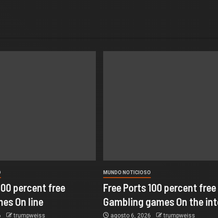
O
MUNDO NOTICIOSO
100 percent free
Free Ports 100 percent free
es On line
Gambling games On the int
6
trumpweiss
agosto 6, 2026
trumpweiss