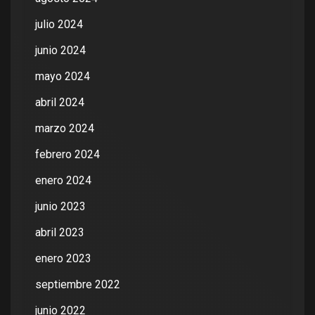
julio 2024
junio 2024
mayo 2024
abril 2024
marzo 2024
febrero 2024
enero 2024
junio 2023
abril 2023
enero 2023
septiembre 2022
junio 2022