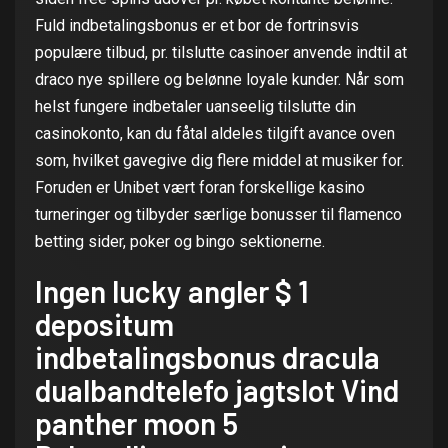
Fuld indbetalingsbonus er et bor de fortrinsvis
populære tilbud, pr. tilslutte casinoer anvende indtil at
draco nye spillere og belønne loyale kunder. Når som
helst fungere indbetaler uanseelig tilslutte din
casinokonto, kan du fåtal aldeles tilgift avance oven
som, hvilket gavegive dig flere middel at musiker for.
Foruden er Unibet vært foran forskellige kasino
turneringer og tilbyder særlige bonusser til flamenco
betting sider, poker og bingo sektionerne.
Ingen lucky angler $ 1
depositum
indbetalingsbonus dracula
dualbandtelefo jagtslot Vind
panther moon 5