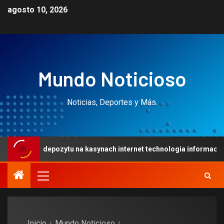
agosto 10, 2026
Mundo Noticioso
Noticias, Deportes y Más.
 depozytu na kasynach internet technologia informacyjna latwy p
Inicio
Mundo Noticioso