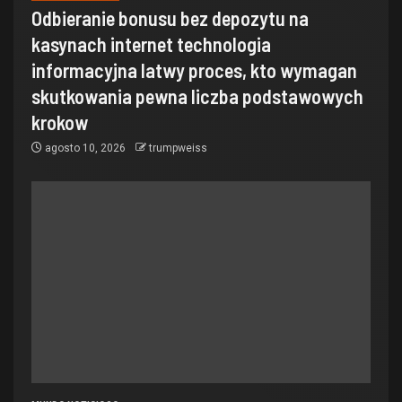
Odbieranie bonusu bez depozytu na
kasynach internet technologia
informacyjna latwy proces, kto wymagan
skutkowania pewna liczba podstawowych
krokow
agosto 10, 2026
trumpweiss