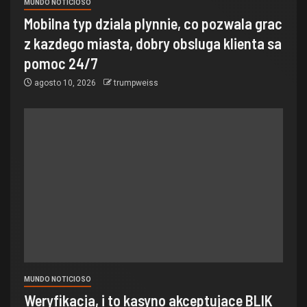
MUNDO NOTICIOSO
Mobilna typ dziala plynnie, co pozwala grac
z kazdego miasta, dobry obsluga klienta sa
pomoc 24/7
agosto 10, 2026
trumpweiss
MUNDO NOTICIOSO
Weryfikacja, i to kasyno akceptujace BLIK