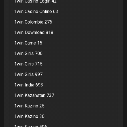
1win Casino Login 42
1win Casino Online 63
1win Colombia 276
1win Download 818
1win Game 15
1win Giris 700
1win Giris 715
1win Giris 997
1win India 693
1win Kazahstan 737
1win Kazino 25
1win Kazino 30
1win Kazino 506