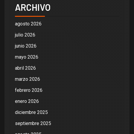
ARCHIVO
agosto 2026
julio 2026
junio 2026
mayo 2026
abril 2026
marzo 2026
febrero 2026
enero 2026
diciembre 2025
septiembre 2025