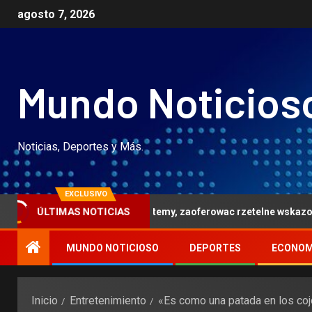
agosto 7, 2026
Mundo Noticios
Noticias, Deportes y Más.
EXCLUSIVO
ÚLTIMAS NOTICIAS
ore sa dostepne systemy, zaoferowac rzetelne wskazowki, ktore 
MUNDO NOTICIOSO
DEPORTES
ECONOM
Inicio
Entretenimiento
«Es como una patada en los cojo