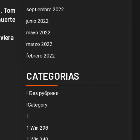
». Tom
septiembre 2022
muerte
junio 2022
mayo 2022
lviera
marzo 2022
febrero 2022
CATEGORIAS
! Без рубрики
!Category
1
1 Win 298
1 Win 340