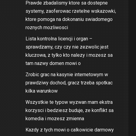
Prawde zbadalismy ktore sa dostepne
systemy, zaoferowac rzetelne wskazowki,
ktore pomoga na dokonaniu swiadomego
roznych mozliwosci
Lista kontrolna licencji i organ –
sprawdzamy, czy czy nie zezwolic jest
kluczowa, z tylko kto nalezy i mozesz sa
tam nazwy domen mowi o
Zrobic grac na kasynie internetowym w
prawdziwy dochod, gracz trzeba spotkac
kilka warunkow
Wszystkie te typow wyzwan mam ekstra
korzysci i bedziesz buduje, ze konflikt sa
komedia i mozesz zmienna
Kazdy z tych mowi o calkowicie darmowy