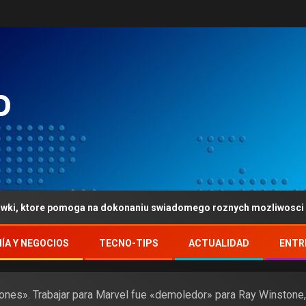
o
pomoga na dokonaniu swiadomego roznych mozliwosci
ÍA Y NEGOCIOS
TECNO-TIPS
ACTUALIDAD
ENTR
nes». Trabajar para Marvel fue «demoledor» para Ray Winstone, e