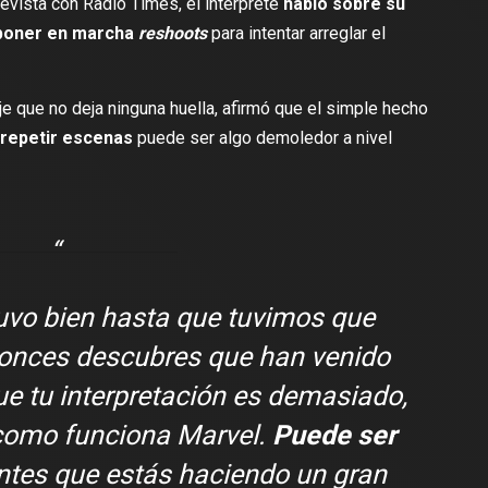
revista con
Radio Times
, el intérprete
habló sobre su
 poner en marcha
reshoots
para intentar arreglar el
je que no deja ninguna huella, afirmó que el simple hecho
 repetir escenas
puede ser algo demoledor a nivel
tuvo bien hasta que tuvimos que
tonces descubres que han venido
e tu interpretación es demasiado,
 como funciona Marvel.
Puede ser
entes que estás haciendo un gran