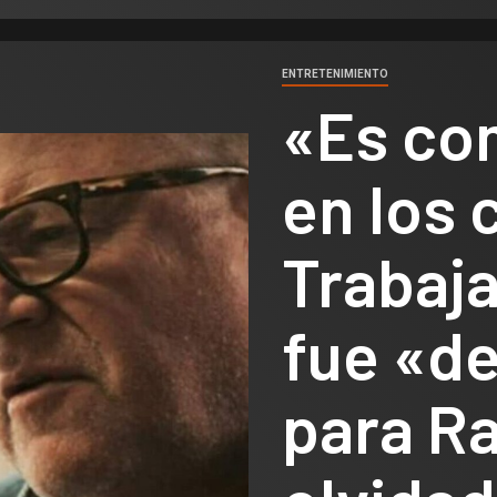
ENTRETENIMIENTO
«Es co
en los 
Trabaja
fue «d
para Ra