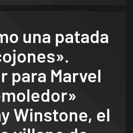
mo una patada
cojones».
r para Marvel
emoledor»
y Winstone, el