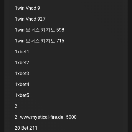
1win Vhod 9
1win Vhod 927
1win 보너스 카지노 598
1win 보너스 카지노 715
1xbet1
1xbet2
1xbet3
1xbet4
1xbet5
2
2_www.mystical-fire.de_5000
20 Bet 211