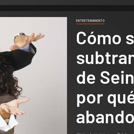
ENTRETENIMIENTO
Cómo su
subtra
de Sein
por qué
aband