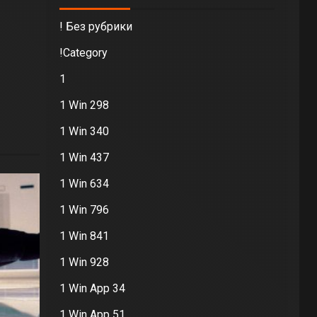
! Без рубрики
!Category
1
1 Win 298
1 Win 340
1 Win 437
1 Win 634
1 Win 796
1 Win 841
1 Win 928
1 Win App 34
1 Win App 51