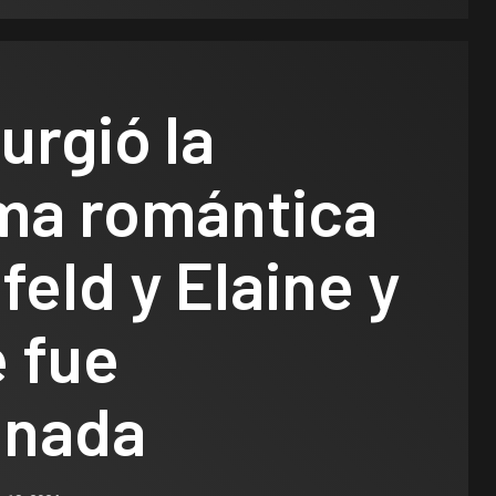
rgió la
ma romántica
feld y Elaine y
 fue
onada