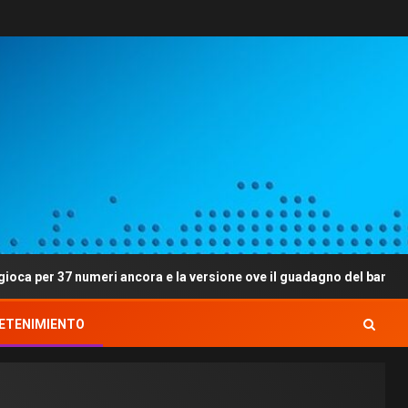
numeri ancora e la versione ove il guadagno del banchetto e meno
ETENIMIENTO