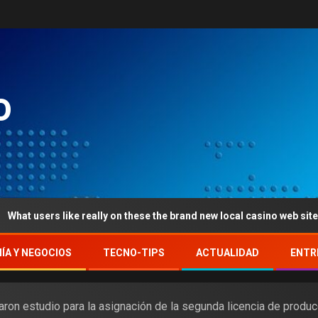
o
ike really on these the brand new local casino web sites is their goo
ÍA Y NEGOCIOS
TECNO-TIPS
ACTUALIDAD
ENTR
iaron estudio para la asignación de la segunda licencia de produ