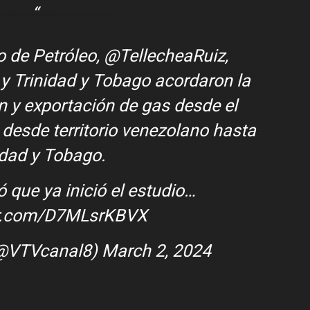
ro de Petróleo,
@TellecheaRuiz
,
y Trinidad y Tobago acordaron la
ón y exportación de gas desde el
esde territorio venezolano hasta
idad y Tobago.
que ya inició el estudio…
ter.com/D7MLsrKBVX
@VTVcanal8)
March 2, 2024