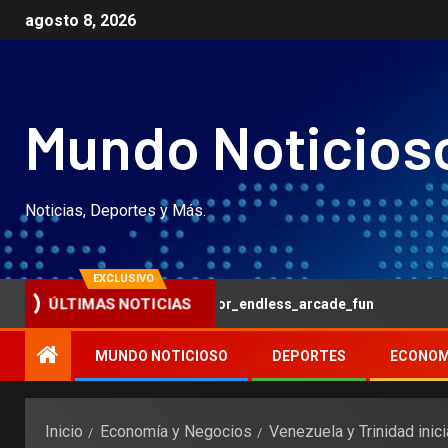
agosto 8, 2026
Mundo Noticios
Noticias, Deportes y Más.
EXCLUSIVO
hickenroad_await_for_endless_arcade_fun
What users l
ÚLTIMAS NOTICIAS
MUNDO NOTICIOSO
DEPORTES
ECONOM
Inicio
Economía y Negocios
Venezuela y Trinidad inic