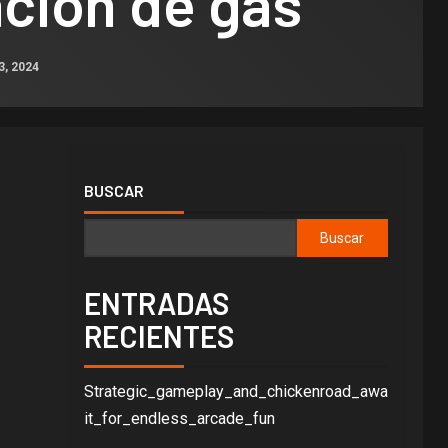
ción de gas
3, 2024
BUSCAR
Buscar
ENTRADAS
RECIENTES
Strategic_gameplay_and_chickenroad_awa
it_for_endless_arcade_fun