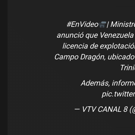
#EnVideo
| Minist
anunció que Venezuela 
licencia de explotaci
Campo Dragón, ubicado d
Trin
Además, informó 
pic.twit
— VTV CANAL 8 (