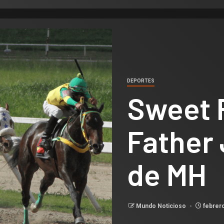
DEPORTES
Sweet 
Father 
de MH
Mundo Noticioso
febrero