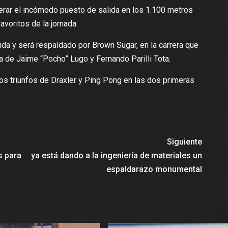
erar el incómodo puesto de salida en los 1.100 metros
voritos de la jornada.
lida y será respaldado por Brown Sugar, en la carrera que
nta de Jaime “Pocho” Lugo y Fernando Parilli Tota.
los triunfos de Draxler y Ping Pong en las dos primeras
Siguiente
s para
ya está dando a la ingeniería de materiales un
espaldarazo monumental