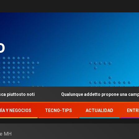
o
noti
Qualunque addetto propone una campione di titoli, u
ÍA Y NEGOCIOS
TECNO-TIPS
ACTUALIDAD
ENTR
de MH