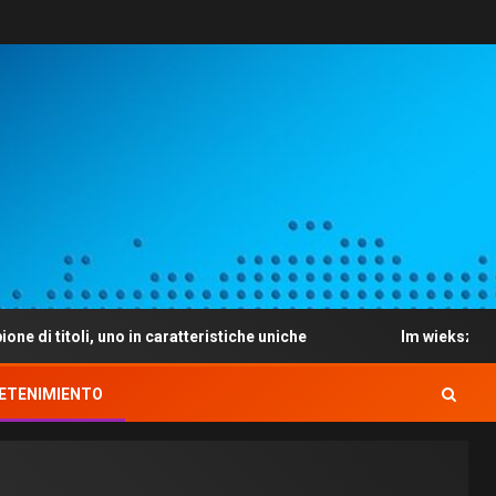
no in caratteristiche uniche
Im wieksza kwote wplacasz
ETENIMIENTO