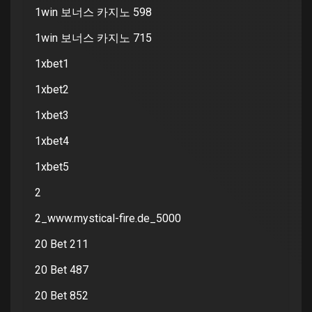
1win 보너스 카지노 598
1win 보너스 카지노 715
1xbet1
1xbet2
1xbet3
1xbet4
1xbet5
2
2_www.mystical-fire.de_5000
20 Bet 211
20 Bet 487
20 Bet 852