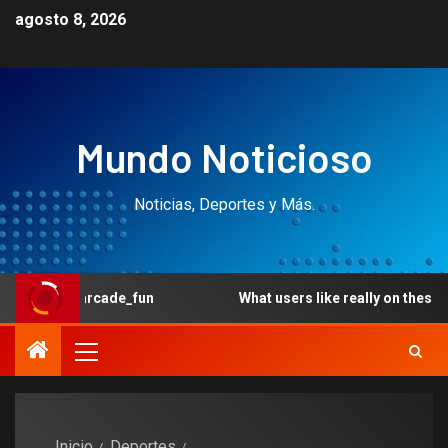
agosto 8, 2026
Mundo Noticioso
Noticias, Deportes y Más.
rcade_fun
What users like really on these the brand new 
Inicio
Deportes