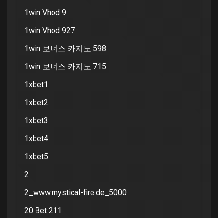
1win Vhod 9
1win Vhod 927
1win 보너스 카지노 598
1win 보너스 카지노 715
1xbet1
1xbet2
1xbet3
1xbet4
1xbet5
2
2_www.mystical-fire.de_5000
20 Bet 211