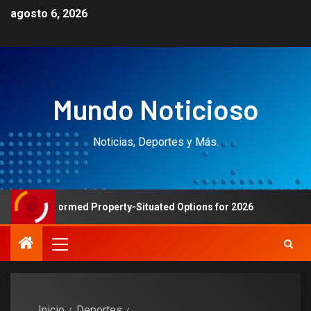
agosto 6, 2026
Mundo Noticioso
Noticias, Deportes y Más.
n informed Property-Situated Options for 2026
Top Casi
Inicio
Deportes